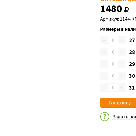
1480
Артикул: 1144-К
Размеры в нали
–
+
2
–
+
2
–
+
2
–
+
3
–
+
3
В корзину
Задать во