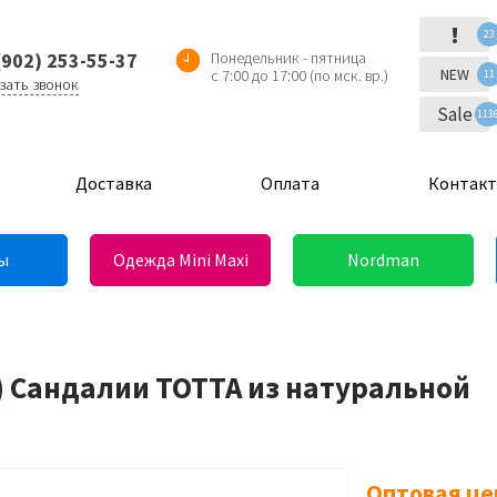
!
23
(902) 253-55-37
Понедельник - пятница
NEW
с 7:00 до 17:00 (по мск. вр.)
11
зать звонок
Sale
113
Доставка
Оплата
Контак
ы
Одежда Mini Maxi
Nordman
) Сандалии ТОТТА из натуральной
Оптовая це