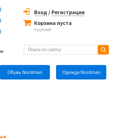
Вход
/
Регистрация
Корзина пуста
0
рублей
6
ты
Обувь Nordman
Одежда Nordman
на