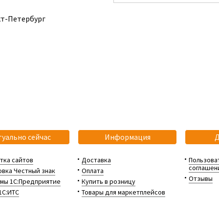
нкт-Петербург
туально сейчас
Информация
тка сайтов
Доставка
Пользова
соглашен
вка Честный знак
Оплата
Отзывы
мы 1С:Предприятие
Купить в розницу
1С:ИТС
Товары для маркетплейсов