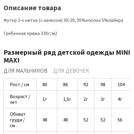
Описание товара
Футер 3-х нитка (с начесом) 30/20, 95%хлопок 5%лайкра
Гребенная пряжа 330г/м2
Размерный ряд детской одежды MINI
MAXI
ДЛЯ МАЛЬЧИКОВ
ДЛЯ ДЕВОЧЕК
Рост / см
80
86
92
98
104
Возраст /
1г
1,5г
2г
3г
4г
лет
Обхват
груди /
48
48
52
52
56
см