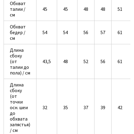
Обхват
талии /
45
45
48
48
51
см
Обхват
бедер /
54
54
56
57
61
см
Длина
сбоку
(от
43,5
48
52
56
61
талии до
пола) / см
Длина
сбоку
(от
точки
осн. шеи
32
35
37
39
42
до
обхвата
запястья)
/ см