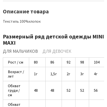
Описание товара
Текстиль 100%хлопок
Размерный ряд детской одежды MINI
MAXI
ДЛЯ МАЛЬЧИКОВ
ДЛЯ ДЕВОЧЕК
Рост / см
80
86
92
98
104
Возраст /
1г
1,5г
2г
3г
4г
лет
Обхват
груди /
48
48
52
52
56
см
Обхват