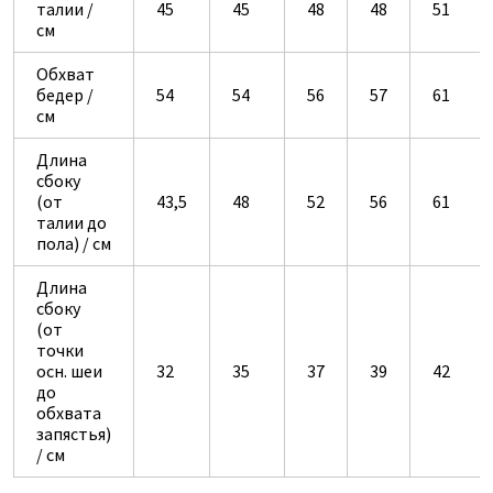
талии /
45
45
48
48
51
см
Обхват
бедер /
54
54
56
57
61
см
Длина
сбоку
(от
43,5
48
52
56
61
талии до
пола) / см
Длина
сбоку
(от
точки
осн. шеи
32
35
37
39
42
до
обхвата
запястья)
/ см