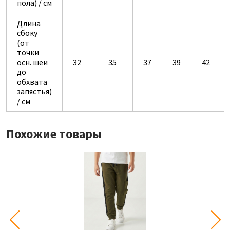
пола) / см
Длина
сбоку
(от
точки
осн. шеи
32
35
37
39
42
до
обхвата
запястья)
/ см
Похожие товары