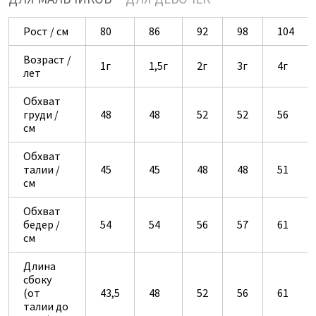
Рост / см
80
86
92
98
104
Возраст /
1г
1,5г
2г
3г
4г
лет
Обхват
груди /
48
48
52
52
56
см
Обхват
талии /
45
45
48
48
51
см
Обхват
бедер /
54
54
56
57
61
см
Длина
сбоку
(от
43,5
48
52
56
61
талии до