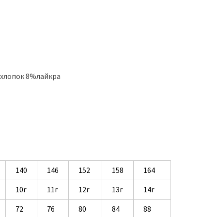
%хлопок 8%лайкра
140
146
152
158
164
10г
11г
12г
13г
14г
72
76
80
84
88