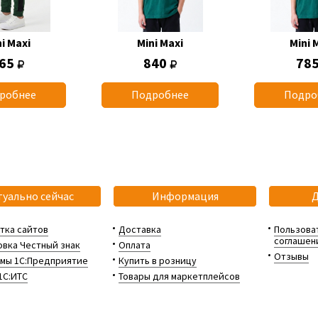
i Maxi
Mini Maxi
Mini 
65
840
78
робнее
Подробнее
Подро
туально сейчас
Информация
тка сайтов
Доставка
Пользова
соглашен
вка Честный знак
Оплата
Отзывы
мы 1С:Предприятие
Купить в розницу
1С:ИТС
Товары для маркетплейсов