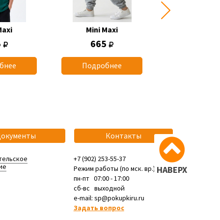
Maxi
Mini Maxi
Mini Max
5
665
1 165
бнее
Подробнее
Подробн
Документы
Контакты
тельское
+7 (902) 253-55-37
ие
Режим работы (по мск. вр.):
НАВЕРХ
пн-пт 07:00 - 17:00
сб-вс выходной
e-mail: sp@pokupkiru.ru
Задать вопрос