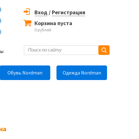
Вход
/
Регистрация
Корзина пуста
0
рублей
6
ты
Обувь Nordman
Одежда Nordman
на