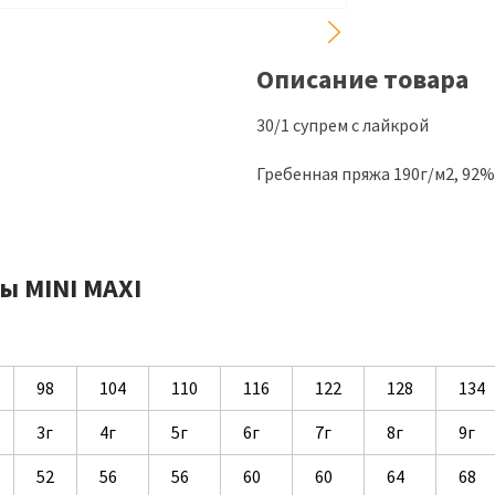
Описание товара
30/1 супрем с лайкрой
Гребенная пряжа 190г/м2, 92
ы MINI MAXI
98
104
110
116
122
128
134
3г
4г
5г
6г
7г
8г
9г
52
56
56
60
60
64
68