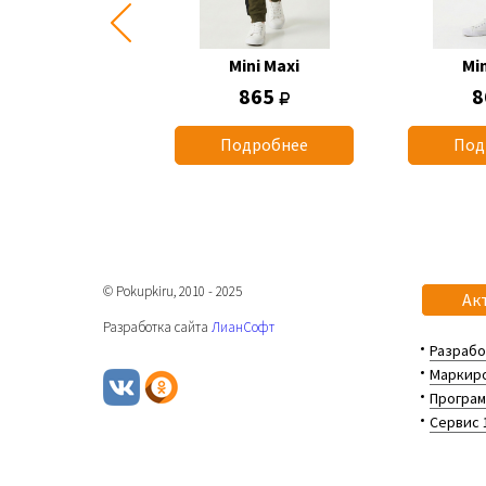
Mini Maxi
Mini Maxi
Min
1 260
865
8
одробнее
Подробнее
Под
© Pokupkiru, 2010 - 2025
Ак
Разработка сайта
ЛианСофт
Разрабо
Маркиро
Програм
Сервис 