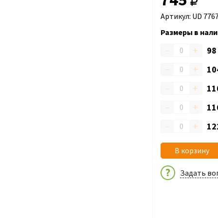
Артикул: UD 776
Размеры в нали
–
+
9
–
+
10
–
+
11
–
+
11
–
+
12
В корзину
Задать во