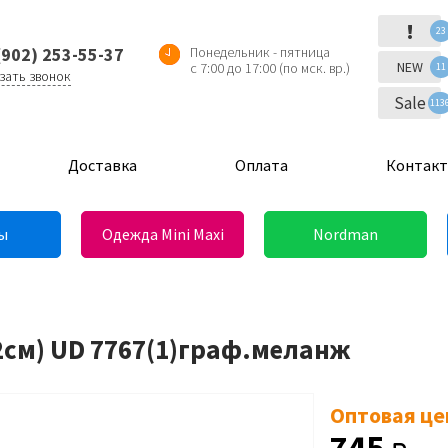
!
23
(902) 253-55-37
Понедельник - пятница
NEW
с 7:00 до 17:00 (по мск. вр.)
11
зать звонок
Sale
113
Доставка
Оплата
Контак
ы
Одежда Mini Maxi
Nordman
2см) UD 7767(1)граф.меланж
Оптовая це
745