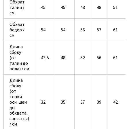
Обхват
талии /
45
45
48
48
51
см
Обхват
бедер /
54
54
56
57
61
см
Длина
сбоку
(от
43,5
48
52
56
61
талии до
пола) / см
Длина
сбоку
(от
точки
осн. шеи
32
35
37
39
42
до
обхвата
запястья)
/ см