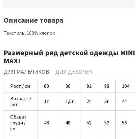
Описание товара
Текстиль, 100% хлопок
Размерный ряд детской одежды MINI
MAXI
ДЛЯ МАЛЬЧИКОВ
ДЛЯ ДЕВОЧЕК
Рост / см
80
86
92
98
104
Возраст /
1г
1,5г
2г
3г
4г
лет
Обхват
груди /
48
48
52
52
56
см