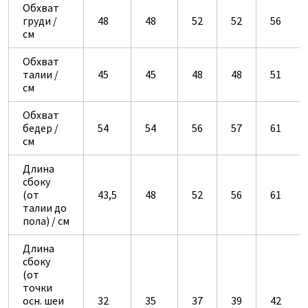
Обхват
груди /
48
48
52
52
56
см
Обхват
талии /
45
45
48
48
51
см
Обхват
бедер /
54
54
56
57
61
см
Длина
сбоку
(от
43,5
48
52
56
61
талии до
пола) / см
Длина
сбоку
(от
точки
осн. шеи
32
35
37
39
42