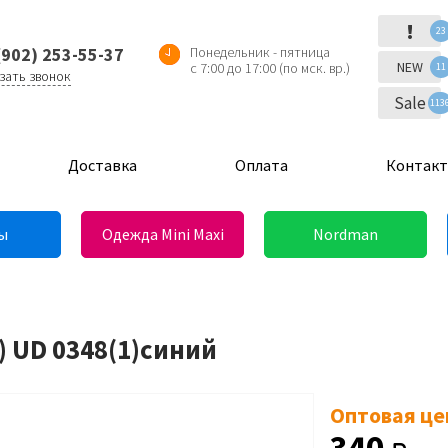
!
23
(902) 253-55-37
Понедельник - пятница
NEW
с 7:00 до 17:00 (по мск. вр.)
11
зать звонок
Sale
113
Доставка
Оплата
Контак
ы
Одежда Mini Maxi
Nordman
) UD 0348(1)синий
Оптовая це
340