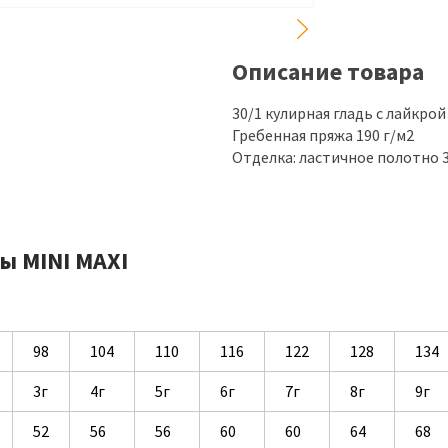
Описание товара
30/1 кулирная гладь с лайкрой
Гребенная пряжа 190 г/м2
Отделка: ластичное полотно 3
ы MINI MAXI
98
104
110
116
122
128
134
3г
4г
5г
6г
7г
8г
9г
52
56
56
60
60
64
68