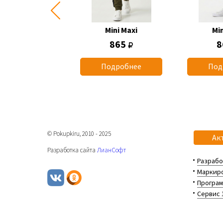
Mini Maxi
Mini Maxi
Min
1 260
865
8
одробнее
Подробнее
Под
© Pokupkiru, 2010 - 2025
Ак
Разработка сайта
ЛианСофт
Разрабо
Маркиро
Програм
Сервис 