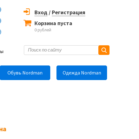
Вход
/
Регистрация
Корзина пуста
0
рублей
6
ты
Обувь Nordman
Одежда Nordman
на