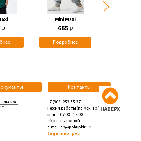
Maxi
Mini Maxi
Mini Max
5
665
1 165
бнее
Подробнее
Подробн
Документы
Контакты
тельское
+7 (902) 253-55-37
ие
Режим работы (по мск. вр.):
НАВЕРХ
пн-пт 07:00 - 17:00
сб-вс выходной
e-mail: sp@pokupkiru.ru
Задать вопрос