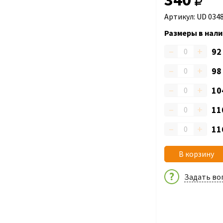
Артикул: UD 034
Размеры в нали
–
+
9
–
+
9
–
+
10
–
+
11
–
+
11
В корзину
Задать во