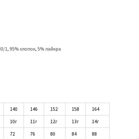
0/1, 95% хлопок, 5% лайкра
140
146
152
158
164
10г
11г
12г
13г
14г
72
76
80
84
88