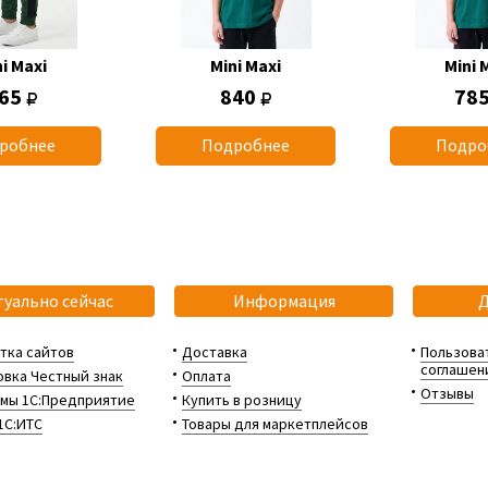
i Maxi
Mini Maxi
Mini 
65
840
78
робнее
Подробнее
Подро
туально сейчас
Информация
тка сайтов
Доставка
Пользова
соглашен
вка Честный знак
Оплата
Отзывы
мы 1С:Предприятие
Купить в розницу
1С:ИТС
Товары для маркетплейсов