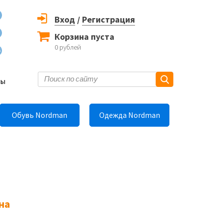
Вход
/
Регистрация
Корзина пуста
0
рублей
6
ты
Обувь Nordman
Одежда Nordman
на