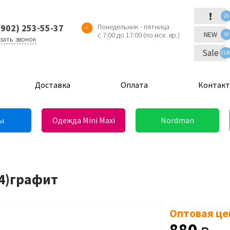
!
23
(902) 253-55-37
Понедельник - пятница
NEW
с 7:00 до 17:00 (по мск. вр.)
10
зать звонок
Sale
113
Доставка
Оплата
Контак
ы
Одежда Mini Maxi
Nordman
(4)графит
Оптовая це
880