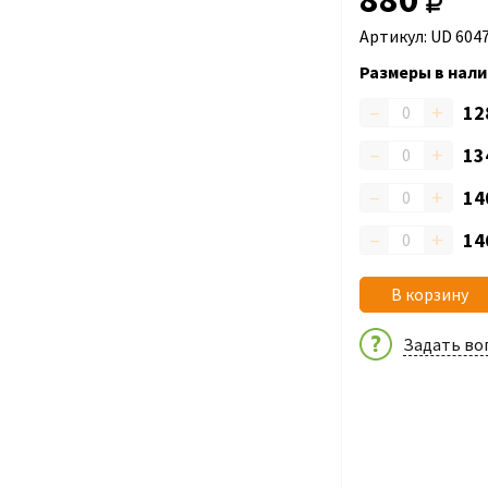
Артикул: UD 604
Размеры в нали
–
+
12
–
+
13
–
+
14
–
+
14
В корзину
Задать во