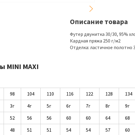
Описание товара
Футер двунитка 30/30, 95% хл
Кардная пряжа 250 г/м2
Отделка: ластичное полотно 3
ы MINI MAXI
98
104
110
116
122
128
134
3г
4г
5г
6г
7г
8г
9г
52
56
56
60
60
64
68
48
51
51
54
54
57
60