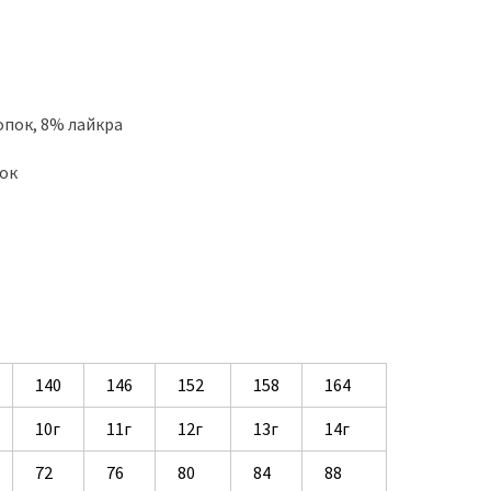
лопок, 8% лайкра
пок
140
146
152
158
164
10г
11г
12г
13г
14г
72
76
80
84
88