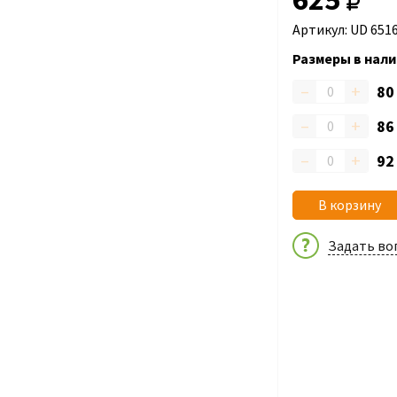
Артикул: UD 651
Размеры в нали
–
+
8
–
+
8
–
+
9
В корзину
Задать во