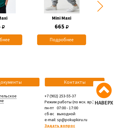
Maxi
Mini Maxi
Mini Max
5
665
1 165
бнее
Подробнее
Подробн
Документы
Контакты
тельское
+7 (902) 253-55-37
ие
Режим работы (по мск. вр.):
НАВЕРХ
пн-пт 07:00 - 17:00
сб-вс выходной
e-mail: sp@pokupkiru.ru
Задать вопрос