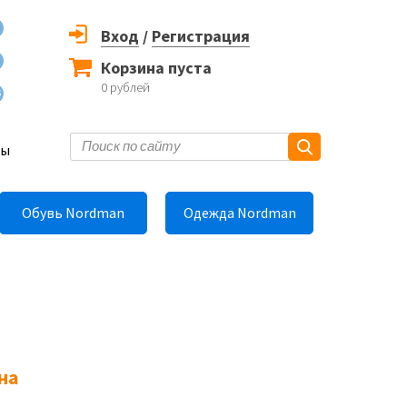
Вход
/
Регистрация
Корзина пуста
0
рублей
6
ты
Обувь Nordman
Одежда Nordman
на