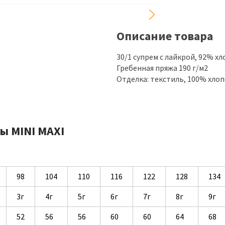
Описание товара
30/1 супрем с лайкрой, 92% х
Гребенная пряжа 190 г/м2
Отделка: текстиль, 100% хло
ы MINI MAXI
98
104
110
116
122
128
134
3г
4г
5г
6г
7г
8г
9г
52
56
56
60
60
64
68