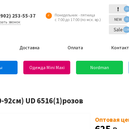
!
23
(902) 253-55-37
Понедельник - пятница
NEW
с 7:00 до 17:00 (по мск. вр.)
11
зать звонок
Sale
113
Доставка
Оплата
Контак
ы
Одежда Mini Maxi
Nordman
0-92см) UD 6516(1)розов
Оптовая це
625