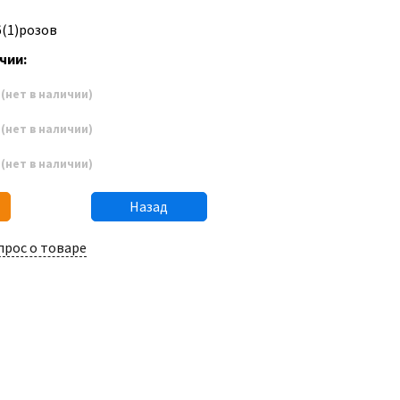
6(1)розов
чии:
0
(нет в наличии)
6
(нет в наличии)
2
(нет в наличии)
Назад
прос о товаре