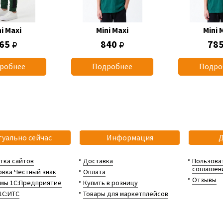
i Maxi
Mini Maxi
Mini 
65
840
78
робнее
Подробнее
Подро
туально сейчас
Информация
тка сайтов
Доставка
Пользова
соглашен
вка Честный знак
Оплата
Отзывы
мы 1С:Предприятие
Купить в розницу
1С:ИТС
Товары для маркетплейсов