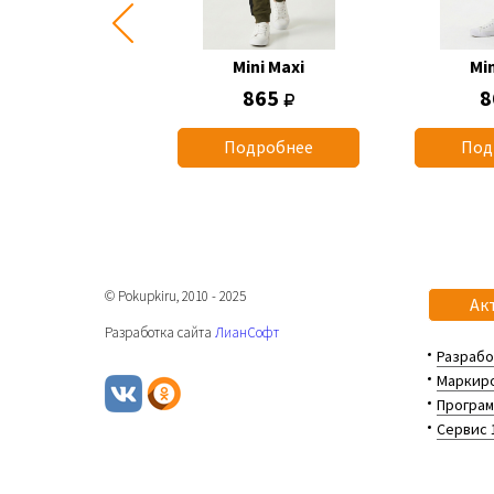
Mini Maxi
Mini Maxi
Min
1 260
865
8
одробнее
Подробнее
Под
© Pokupkiru, 2010 - 2025
Ак
Разработка сайта
ЛианСофт
Разрабо
Маркиро
Програм
Сервис 