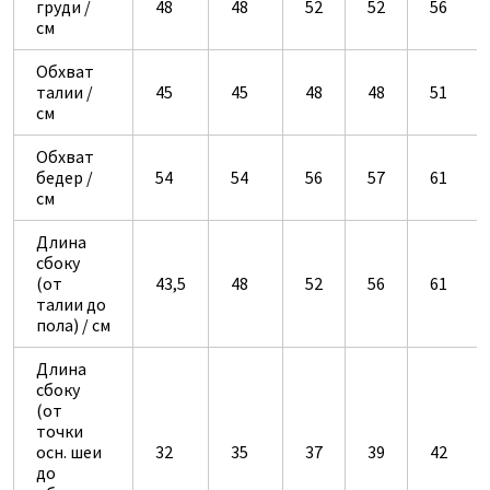
груди /
48
48
52
52
56
см
Обхват
талии /
45
45
48
48
51
см
Обхват
бедер /
54
54
56
57
61
см
Длина
сбоку
(от
43,5
48
52
56
61
талии до
пола) / см
Длина
сбоку
(от
точки
осн. шеи
32
35
37
39
42
до