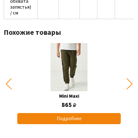
обхвата
запястья)
/ см
Похожие товары
Mini Maxi
865
Подробнее