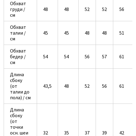
Обхват
груди /
48
48
52
52
56
см
Обхват
талии /
45
45
48
48
51
см
Обхват
бедер /
54
54
56
57
61
см
Длина
сбоку
(от
43,5
48
52
56
61
талии до
пола) / см
Длина
сбоку
(от
точки
осн. шеи
32
35
37
39
42