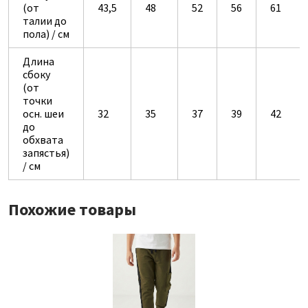
(от
43,5
48
52
56
61
талии до
пола) / см
Длина
сбоку
(от
точки
осн. шеи
32
35
37
39
42
до
обхвата
запястья)
/ см
Похожие товары