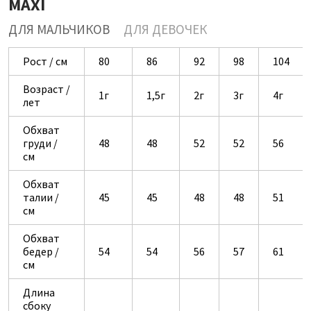
MAXI
ДЛЯ МАЛЬЧИКОВ
ДЛЯ ДЕВОЧЕК
Рост / см
80
86
92
98
104
Возраст /
1г
1,5г
2г
3г
4г
лет
Обхват
груди /
48
48
52
52
56
см
Обхват
талии /
45
45
48
48
51
см
Обхват
бедер /
54
54
56
57
61
см
Длина
сбоку