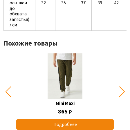
осн. шеи
32
35
37
39
42
до
обхвата
запястья)
/ см
Похожие товары
Mini Maxi
865
Подробнее