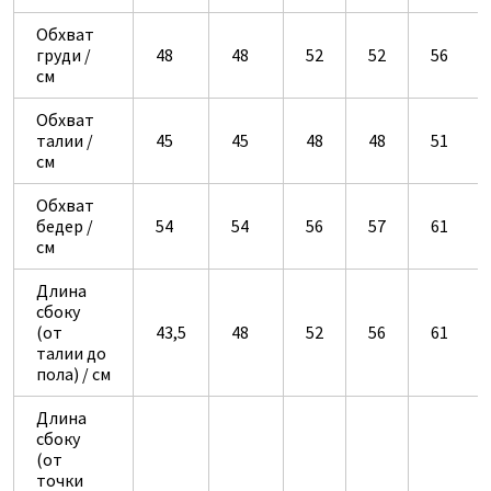
Обхват
груди /
48
48
52
52
56
см
Обхват
талии /
45
45
48
48
51
см
Обхват
бедер /
54
54
56
57
61
см
Длина
сбоку
(от
43,5
48
52
56
61
талии до
пола) / см
Длина
сбоку
(от
точки