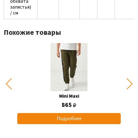
обхвата
запястья)
/ см
Похожие товары
Mini Maxi
865
Подробнее