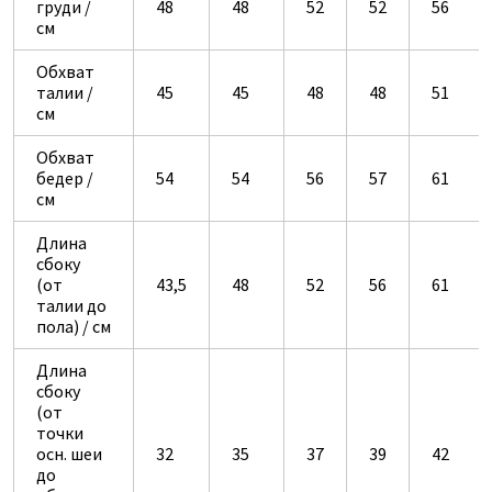
груди /
48
48
52
52
56
см
Обхват
талии /
45
45
48
48
51
см
Обхват
бедер /
54
54
56
57
61
см
Длина
сбоку
(от
43,5
48
52
56
61
талии до
пола) / см
Длина
сбоку
(от
точки
осн. шеи
32
35
37
39
42
до