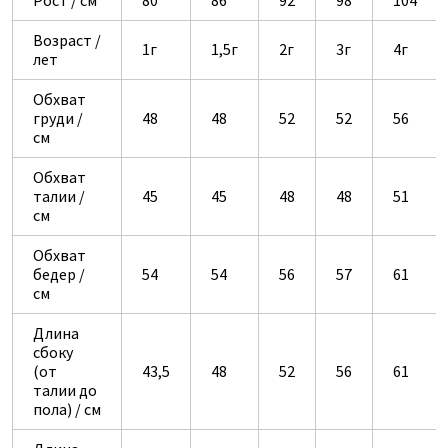
Рост / см
80
86
92
98
104
Возраст /
1г
1,5г
2г
3г
4г
лет
Обхват
груди /
48
48
52
52
56
см
Обхват
талии /
45
45
48
48
51
см
Обхват
бедер /
54
54
56
57
61
см
Длина
сбоку
(от
43,5
48
52
56
61
талии до
пола) / см