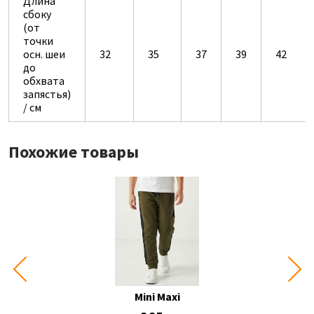
Длина
сбоку
(от
точки
осн. шеи
32
35
37
39
42
до
обхвата
запястья)
/ см
Похожие товары
Mini Maxi