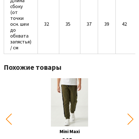
Длина
сбоку
(от
точки
осн. шеи
32
35
37
39
42
до
обхвата
запястья)
/ см
Похожие товары
Mini Maxi