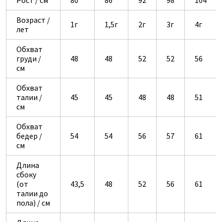
Рост / см
80
86
92
98
104
Возраст /
1г
1,5г
2г
3г
4г
лет
Обхват
груди /
48
48
52
52
56
см
Обхват
талии /
45
45
48
48
51
см
Обхват
бедер /
54
54
56
57
61
см
Длина
сбоку
(от
43,5
48
52
56
61
талии до
пола) / см