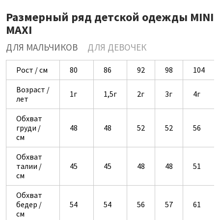
Размерный ряд детской одежды MINI
MAXI
ДЛЯ МАЛЬЧИКОВ
ДЛЯ ДЕВОЧЕК
Рост / см
80
86
92
98
104
Возраст /
1г
1,5г
2г
3г
4г
лет
Обхват
груди /
48
48
52
52
56
см
Обхват
талии /
45
45
48
48
51
см
Обхват
бедер /
54
54
56
57
61
см