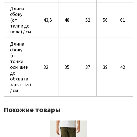
Длина
сбоку
(от
43,5
48
52
56
61
талии до
пола) / см
Длина
сбоку
(от
точки
осн. шеи
32
35
37
39
42
до
обхвата
запястья)
/ см
Похожие товары