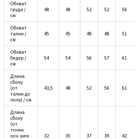
Обхват
груди /
48
48
52
52
56
см
Обхват
талии /
45
45
48
48
51
см
Обхват
бедер /
54
54
56
57
61
см
Длина
сбоку
(от
43,5
48
52
56
61
талии до
пола) / см
Длина
сбоку
(от
точки
осн. шеи
32
35
37
39
42