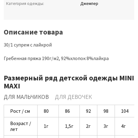
Категория одежды:
Джемпер
Описание товара
30/1 супрем с лайкрой
Гребенная пряжа 190г/м2, 92%хлопок 8%лайкра
Размерный ряд детской одежды MINI
MAXI
ДЛЯ МАЛЬЧИКОВ
ДЛЯ ДЕВОЧЕК
Рост / см
80
86
92
98
104
Возраст /
1г
1,5г
2г
3г
4г
лет