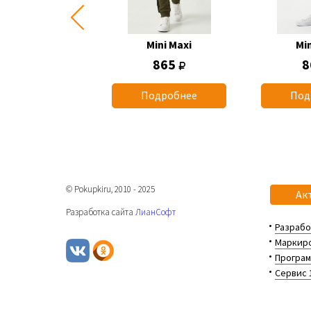
Mini Maxi
Mini Maxi
Min
1 260
865
8
одробнее
Подробнее
Под
© Pokupkiru, 2010 - 2025
Ак
Разработка сайта
ЛианСофт
Разрабо
Маркиро
Програм
Сервис 