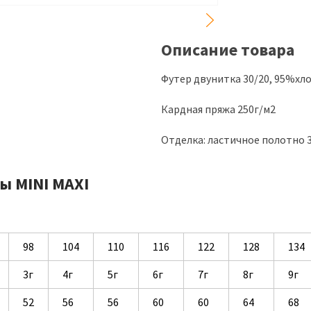
Описание товара
Футер двунитка 30/20, 95%хл
Кардная пряжа 250г/м2
Отделка: ластичное полотно 3
ы MINI MAXI
98
104
110
116
122
128
134
3г
4г
5г
6г
7г
8г
9г
52
56
56
60
60
64
68