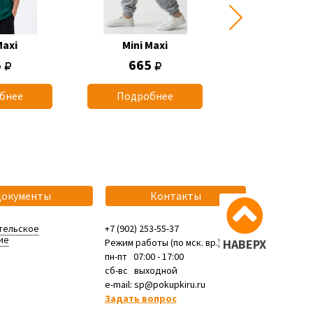
Maxi
Mini Maxi
Mini Max
5
665
1 165
бнее
Подробнее
Подробн
Документы
Контакты
тельское
+7 (902) 253-55-37
ие
Режим работы (по мск. вр.):
НАВЕРХ
пн-пт 07:00 - 17:00
сб-вс выходной
e-mail: sp@pokupkiru.ru
Задать вопрос