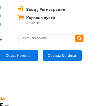
Вход
/
Регистрация
Корзина пуста
0
рублей
6
ты
Обувь Nordman
Одежда Nordman
на
25