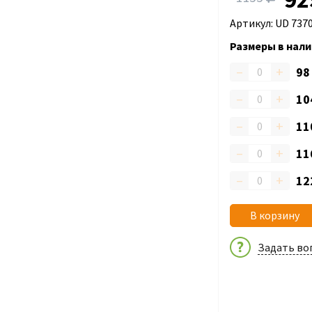
Артикул: UD 737
Размеры в нали
–
+
9
–
+
10
–
+
11
–
+
11
–
+
12
В корзину
Задать во