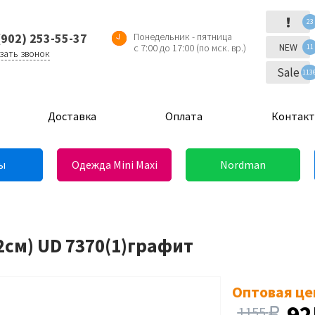
!
23
(902) 253-55-37
Понедельник - пятница
NEW
с 7:00 до 17:00 (по мск. вр.)
11
зать звонок
Sale
113
Доставка
Оплата
Контак
ы
Одежда Mini Maxi
Nordman
2см) UD 7370(1)графит
Оптовая це
9
1155