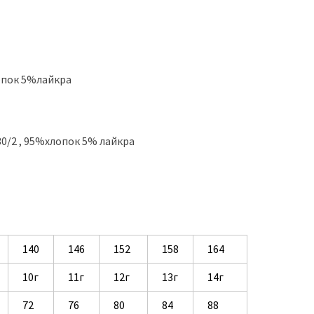
опок 5%лайкра
0/2 , 95%хлопок 5% лайкра
140
146
152
158
164
10г
11г
12г
13г
14г
72
76
80
84
88