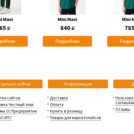
i Maxi
Mini Maxi
Mini 
65
840
78
робнее
Подробнее
Подро
туально сейчас
Информация
тка сайтов
Доставка
Пользова
соглашен
вка Честный знак
Оплата
Отзывы
мы 1С:Предприятие
Купить в розницу
1С:ИТС
Товары для маркетплейсов