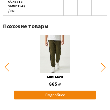
обхвата
запястья)
/ см
Похожие товары
Mini Maxi
865
Подробнее