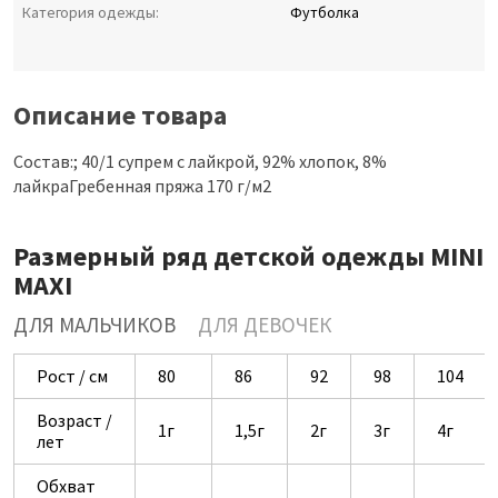
Категория одежды:
Футболка
Описание товара
Состав:; 40/1 супрем с лайкрой, 92% хлопок, 8%
лайкраГребенная пряжа 170 г/м2
Размерный ряд детской одежды MINI
MAXI
ДЛЯ МАЛЬЧИКОВ
ДЛЯ ДЕВОЧЕК
Рост / см
80
86
92
98
104
Возраст /
1г
1,5г
2г
3г
4г
лет
Обхват