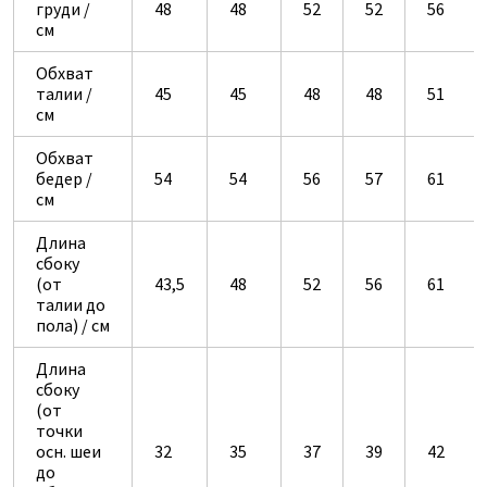
груди /
48
48
52
52
56
см
Обхват
талии /
45
45
48
48
51
см
Обхват
бедер /
54
54
56
57
61
см
Длина
сбоку
(от
43,5
48
52
56
61
талии до
пола) / см
Длина
сбоку
(от
точки
осн. шеи
32
35
37
39
42
до