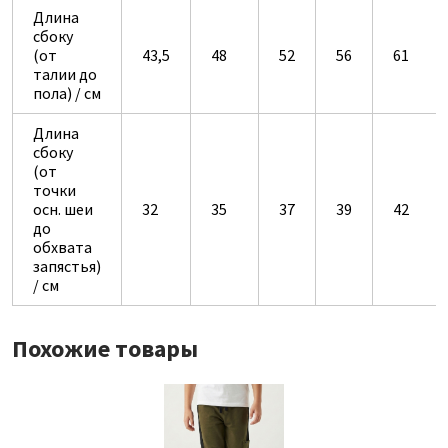
Длина
сбоку
(от
43,5
48
52
56
61
талии до
пола) / см
Длина
сбоку
(от
точки
осн. шеи
32
35
37
39
42
до
обхвата
запястья)
/ см
Похожие товары