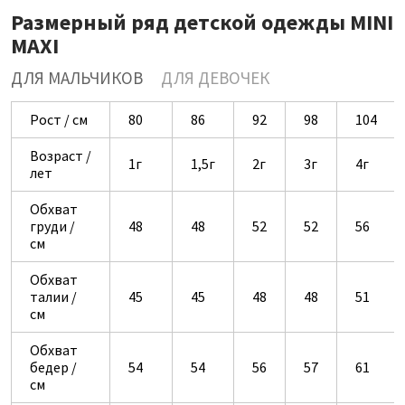
Размерный ряд детской одежды MINI
MAXI
ДЛЯ МАЛЬЧИКОВ
ДЛЯ ДЕВОЧЕК
Рост / см
80
86
92
98
104
Возраст /
1г
1,5г
2г
3г
4г
лет
Обхват
груди /
48
48
52
52
56
см
Обхват
талии /
45
45
48
48
51
см
Обхват
бедер /
54
54
56
57
61
см