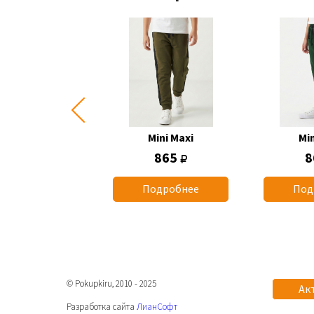
Mini Maxi
Mini Maxi
Min
1 260
865
8
одробнее
Подробнее
Под
© Pokupkiru, 2010 - 2025
Ак
Разработка сайта
ЛианСофт