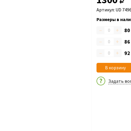
Артикул: UD 749
Размеры в нали
–
+
8
–
+
8
–
+
9
В корзину
Задать во