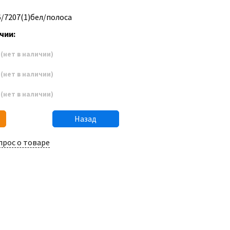
6/7207(1)бел/полоса
чии:
0
(нет в наличии)
6
(нет в наличии)
2
(нет в наличии)
Назад
прос о товаре