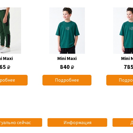
i Maxi
Mini Maxi
Mini 
65
840
78
робнее
Подробнее
Подро
туально сейчас
Информация