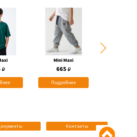
Maxi
Mini Maxi
Mini Max
5
665
1 165
бнее
Подробнее
Подробн
Документы
Контакты