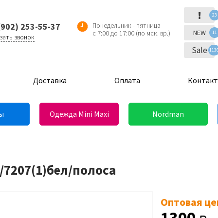
!
23
(902) 253-55-37
Понедельник - пятница
NEW
с 7:00 до 17:00 (по мск. вр.)
11
зать звонок
Sale
113
Доставка
Оплата
Контак
ы
Одежда Mini Maxi
Nordman
/7207(1)бел/полоса
Оптовая це
1300