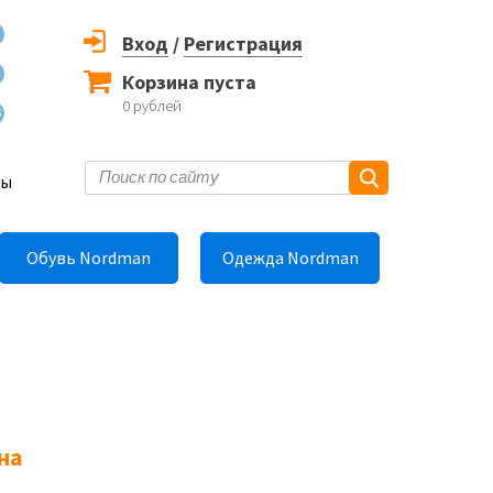
Вход
/
Регистрация
Корзина пуста
0
рублей
6
ты
Обувь Nordman
Одежда Nordman
на