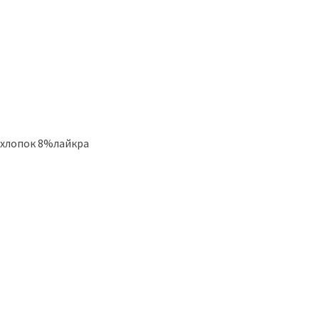
%хлопок 8%лайкра