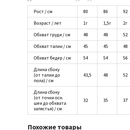
Рост / см
80
86
92
Возраст / лет
1г
1,5г
2г
Обхват груди / см
48
48
52
Обхват талии / см
45
45
48
Обхват бедер / см
54
54
56
Длина сбоку
(от талии до
43,5
48
52
пола) / см
Длина сбоку
(от точки осн.
32
35
37
шеи до обхвата
запястья) / см
Похожие товары