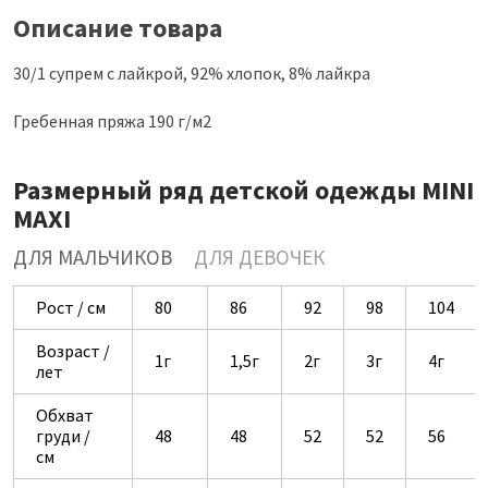
Описание товара
30/1 супрем с лайкрой, 92% хлопок, 8% лайкра
Гребенная пряжа 190 г/м2
Размерный ряд детской одежды MINI
MAXI
ДЛЯ МАЛЬЧИКОВ
ДЛЯ ДЕВОЧЕК
Рост / см
80
86
92
98
104
Возраст /
1г
1,5г
2г
3г
4г
лет
Обхват
груди /
48
48
52
52
56
см