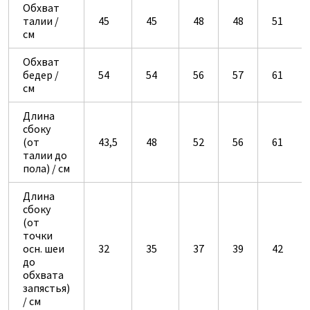
Обхват
талии /
45
45
48
48
51
см
Обхват
бедер /
54
54
56
57
61
см
Длина
сбоку
(от
43,5
48
52
56
61
талии до
пола) / см
Длина
сбоку
(от
точки
осн. шеи
32
35
37
39
42
до
обхвата
запястья)
/ см