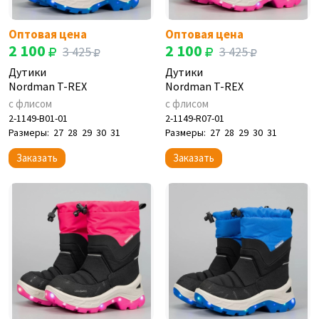
Оптовая цена
Оптовая цена
2 100
2 100
3 425
3 425
Дутики
Дутики
Nordman T-REX
Nordman T-REX
с флисом
с флисом
2-1149-B01-01
2-1149-R07-01
Размеры:
27
28
29
30
31
Размеры:
27
28
29
30
31
Заказать
Заказать