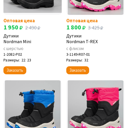
Оптовая цена
Оптовая цена
1 950
1 800
2 490
3 425
Дутики
Дутики
Nordman Mini
Nordman T-REX
с шерстью
с флисом
1-2082-P02
3-1149-R07-01
Размеры:
22
23
Размеры:
32
Заказать
Заказать