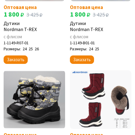
Оптовая цена
Оптовая цена
1 800
1 800
3 425
3 425
Дутики
Дутики
Nordman T-REX
Nordman T-REX
с флисом
с флисом
1-1149-R07-01
1-1149-B01-01
Размеры:
24
25
26
Размеры:
24
25
Заказать
Заказать