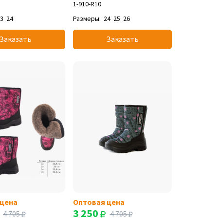
1-910-R10
23
24
Размеры:
24
25
26
Заказать
Заказать
 цена
Оптовая цена
3 250
4 705
4 705