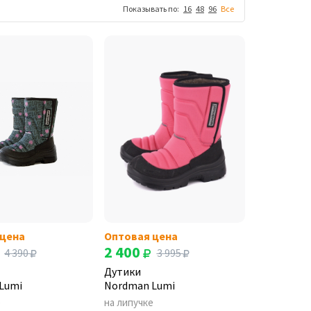
Показывать по:
16
48
96
Все
 цена
Оптовая цена
2 400
4 390
3 995
Дутики
Lumi
Nordman Lumi
е
на липучке