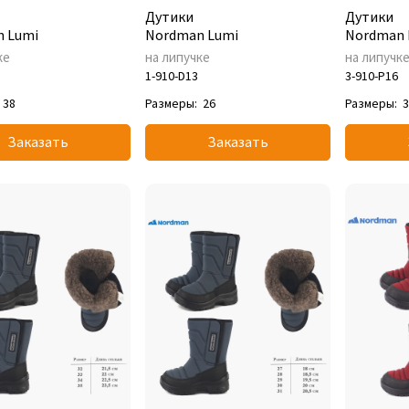
Дутики
Дутики
 Lumi
Nordman Lumi
Nordman 
ке
на липучке
на липучк
1-910-D13
3-910-P16
38
Размеры:
26
Размеры:
Заказать
Заказать