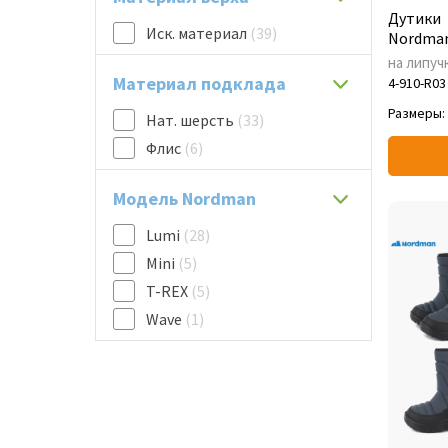
Дутики
Иск. материал
(39)
Nordman
на липуч
Материал подклада
4-910-R03
Размеры:
Нат. шерсть
(33)
Флис
(6)
Модель Nordman
Lumi
(28)
Mini
(5)
T-REX
(5)
Wave
(1)