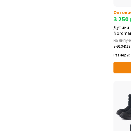
Оптова
3 250
Дутики
Nordman
на липуч
3-910-D13
Размеры: