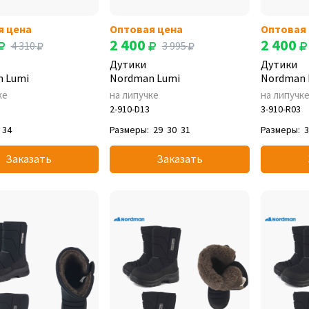
я цена
Оптовая цена
Оптовая
2 400
2 400
4 310
3 995
Дутики
Дутики
 Lumi
Nordman Lumi
Nordman 
ке
на липучке
на липучк
2-910-D13
3-910-R03
34
Размеры:
29
30
31
Размеры:
Заказать
Заказать