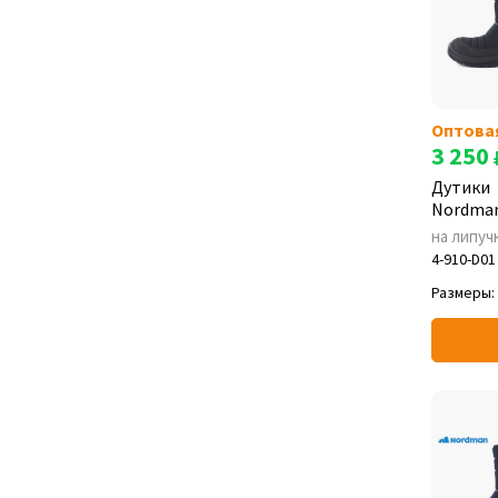
Оптова
3 250
Дутики
Nordman
на липуч
4-910-D01
Размеры: