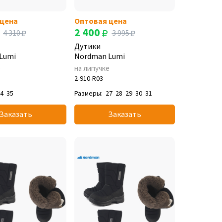
 цена
Оптовая цена
2 400
4 310
3 995
Дутики
Lumi
Nordman Lumi
е
на липучке
2-910-R03
34
35
Размеры:
27
28
29
30
31
Заказать
Заказать