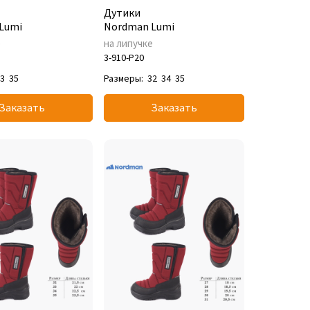
Дутики
Lumi
Nordman Lumi
е
на липучке
3-910-P20
33
35
Размеры:
32
34
35
Заказать
Заказать