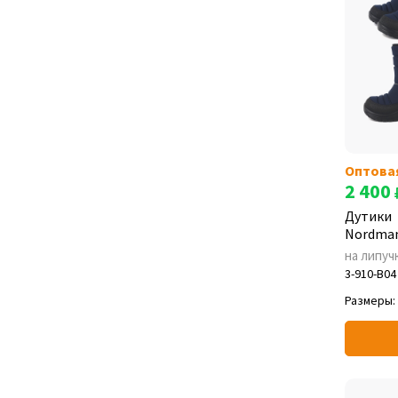
Оптова
2 400
Дутики
Nordman
на липуч
3-910-B04
Размеры: