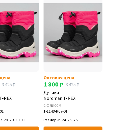
 цена
Оптовая цена
1 800
3 425
3 425
Дутики
T-REX
Nordman T-REX
с флисом
-01
1-1149-R07-01
27
28
29
30
31
Размеры:
24
25
26