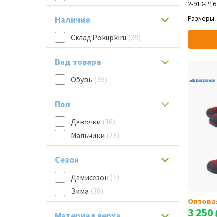
2-910-P16
31
(7)
Наличие
Размеры:
32
(5)
33
(5)
Склад Pokupkiru
(39)
34
(5)
Вид товара
35
(7)
36
(1)
Обувь
(39)
37
(1)
Пол
38
(3)
39
(1)
Девочки
(16)
Мальчики
(23)
Сезон
Демисезон
(1)
Зима
(38)
Оптова
3 250
Материал верха