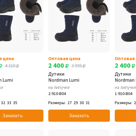
я цена
Оптовая цена
Оптовая
2 400
2 400
4 310
3 995
Дутики
Дутики
 Lumi
Nordman Lumi
Nordman 
ке
на липучке
на липучк
2-910-B04
1-910-B04
32
33
35
Размеры:
27
29
30
31
Размеры:
Заказать
Заказать