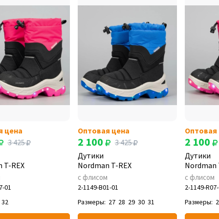
я цена
Оптовая цена
Оптовая
2 100
2 100
3 425
3 425
Дутики
Дутики
 T-REX
Nordman T-REX
Nordman 
м
с флисом
с флисом
7-01
2-1149-B01-01
2-1149-R07
32
Размеры:
27
28
29
30
31
Размеры: