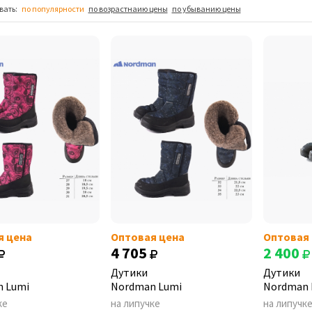
вать:
по популярности
по возрастнаию цены
по убыванию цены
я цена
Оптовая цена
Оптовая
4 705
2 400
Дутики
Дутики
 Lumi
Nordman Lumi
Nordman 
ке
на липучке
на липучк