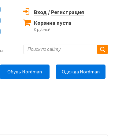
Вход
/
Регистрация
Корзина пуста
0
рублей
6
ты
Обувь Nordman
Одежда Nordman