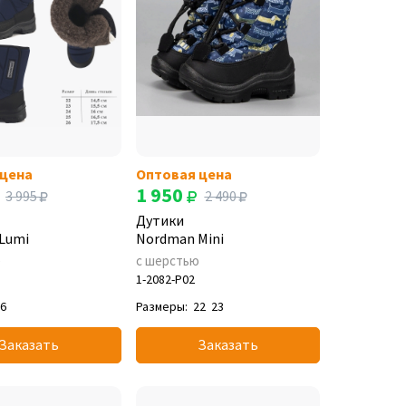
 цена
Оптовая цена
1 950
3 995
2 490
Дутики
Lumi
Nordman Mini
е
с шерстью
1-2082-P02
26
Размеры:
22
23
Заказать
Заказать