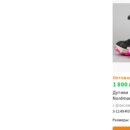
Оптова
1 800
Дутики
Nordman
с флисо
3-1149-R0
Размеры: