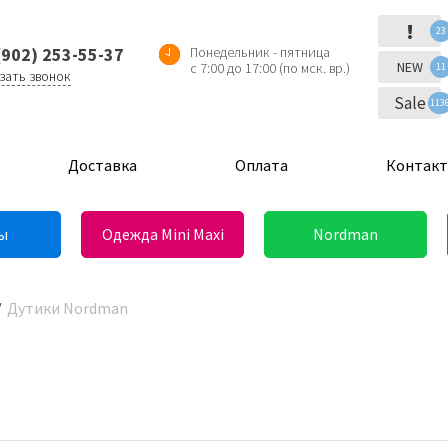
!
23
(902) 253-55-37
Понедельник - пятница
NEW
с 7:00 до 17:00 (по мск. вр.)
11
зать звонок
Sale
113
Доставка
Оплата
Контак
ы
Одежда Mini Maxi
Nordman
Дутики Nordman