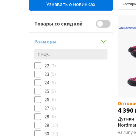
Узнавать о новинках
Сортиро
Товары со скидкой
Размеры
22
(3)
23
(5)
24
(5)
25
(5)
26
(6)
Оптова
27
(6)
4 390
28
(6)
Дутики
Nordman
29
(10)
на липуч
30
(10)