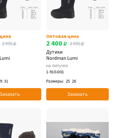
 цена
Оптовая цена
2 400
3 995
3 995
Дутики
Lumi
Nordman Lumi
е
на липучке
1-910-D01
29
31
Размеры:
25
26
Заказать
Заказать