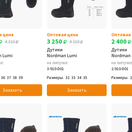
я цена
Оптовая цена
Оптовая
3 250
2 400
4 310
4 310
Дутики
Дутики
 Lumi
Nordman Lumi
Nordman 
ке
на липучке
на липучк
3-910-D01
2-910-D01
36
37
38
39
Размеры:
32
33
34
35
Размеры:
Заказать
Заказать