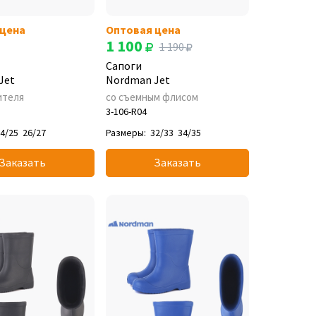
 цена
Оптовая цена
1 100
1 190
Сапоги
Jet
Nordman Jet
ителя
со съемным флисом
3-106-R04
4/25
26/27
Размеры:
32/33
34/35
Заказать
Заказать