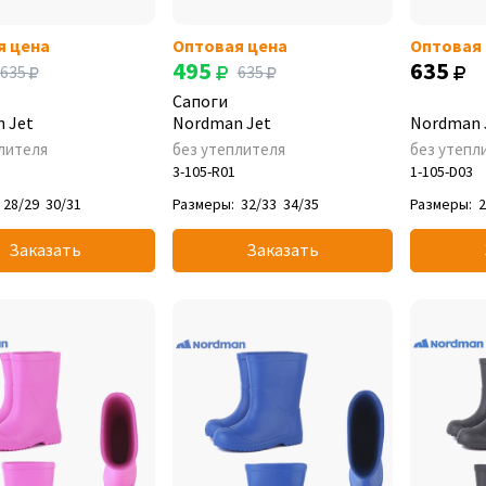
я цена
Оптовая цена
Оптовая
495
635
635
635
Сапоги
 Jet
Nordman Jet
Nordman 
лителя
без утеплителя
без утепл
3-105-R01
1-105-D03
28/29
30/31
Размеры:
32/33
34/35
Размеры:
2
Заказать
Заказать