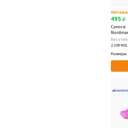
Оптова
495
Сапоги
Nordman
без утеп
2-105-R01
Размеры: