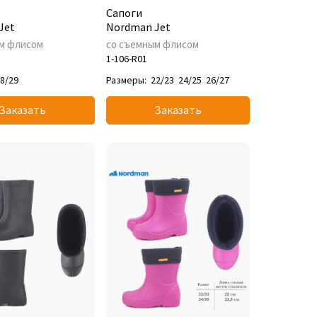
Сапоги
Jet
Nordman Jet
м флисом
со съемным флисом
1-106-R01
8/29
Размеры:
22/23
24/25
26/27
Заказать
Заказать