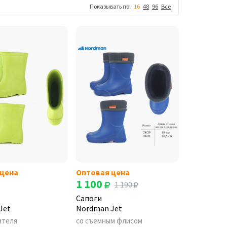
Показывать по:
16
48
96
Все
 цена
Оптовая цена
1 100
1 190
Сапоги
Jet
Nordman Jet
ителя
со съемным флисом