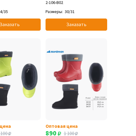
2-106-B02
4/35
Размеры:
30/31
Заказать
Заказать
 цена
Оптовая цена
890
 100
1 100