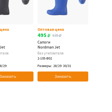
 цена
Оптовая цена
495
635
Сапоги
Jet
Nordman Jet
ителя
без утеплителя
2-105-B02
8/29
Размеры:
28/29
30/31
Заказать
Заказать