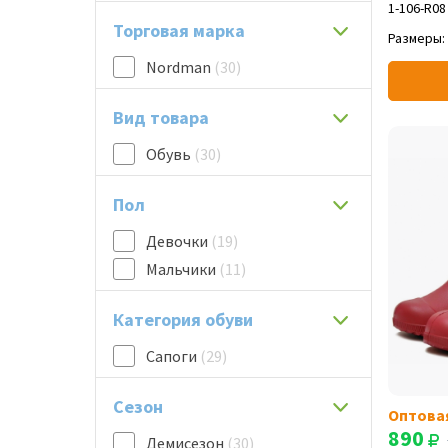
1-106-R08
Торговая марка
Размеры:
Nordman
(30)
Вид товара
Обувь
(30)
Пол
Девочки
(19)
Мальчики
(11)
Категория обуви
Сапоги
(29)
Сезон
Оптова
890
Демисезон
(30)