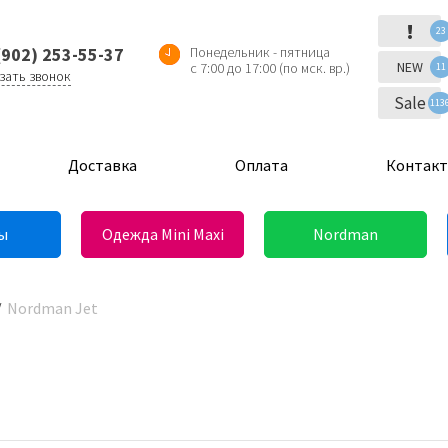
!
23
(902) 253-55-37
Понедельник - пятница
NEW
с 7:00 до 17:00 (по мск. вр.)
11
зать звонок
Sale
113
Доставка
Оплата
Контак
ы
Одежда Mini Maxi
Nordman
Nordman Jet