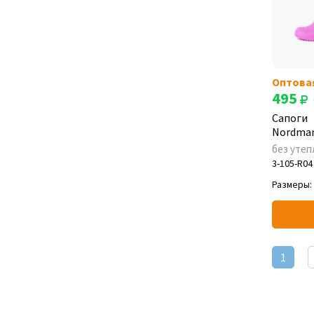
Оптова
495
Сапоги
Nordman
без утеп
3-105-R04
Размеры:
1