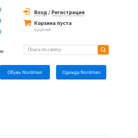
Вход
/
Регистрация
Корзина пуста
0
рублей
6
ты
Обувь Nordman
Одежда Nordman