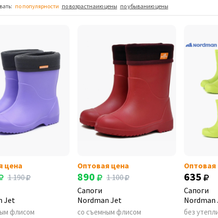
вать:
по популярности
по возрастнаию цены
по убыванию цены
я цена
Оптовая цена
Оптовая
890
635
1 190
1 100
Сапоги
Сапоги
 Jet
Nordman Jet
Nordman 
ным флисом
со съемным флисом
без утепл