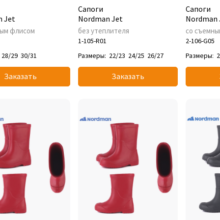
Сапоги
Сапоги
 Jet
Nordman Jet
Nordman 
ным флисом
без утеплителя
со съемны
1-105-R01
2-106-G05
28/29
30/31
Размеры:
22/23
24/25
26/27
Размеры:
2
Заказать
Заказать