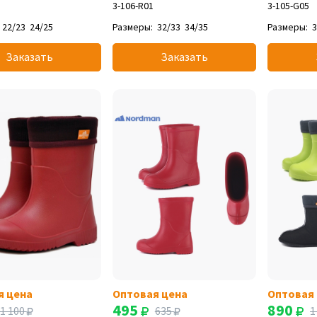
3-106-R01
3-105-G05
22/23
24/25
Размеры:
32/33
34/35
Размеры:
3
Заказать
Заказать
я цена
Оптовая цена
Оптовая
495
890
1 100
635
1