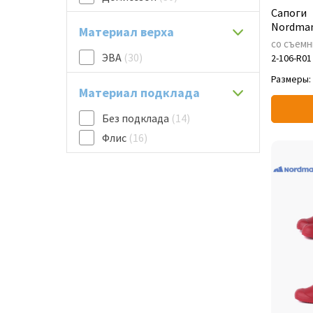
Сапоги
Nordman
Материал верха
со съем
ЭВА
(30)
2-106-R01
Размеры:
Материал подклада
Без подклада
(14)
Флис
(16)