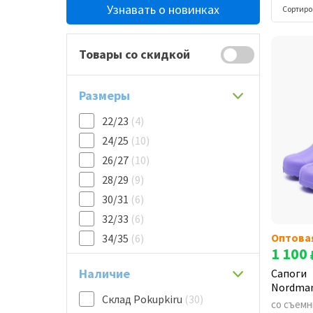
Узнавать о новинках
Сортиро
Товары со скидкой
Размеры
22/23
(4)
24/25
(10)
26/27
(10)
28/29
(9)
30/31
(6)
32/33
(6)
Оптова
34/35
(6)
1 100
Наличие
Сапоги
Nordman
Склад Pokupkiru
(30)
со съем