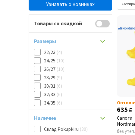
Узнавать о новинках
Сортиро
Товары со скидкой
Размеры
22/23
(4)
24/25
(10)
26/27
(10)
28/29
(9)
30/31
(6)
32/33
(6)
Оптова
34/35
(6)
635
Наличие
Сапоги
Nordman
Склад Pokupkiru
(30)
без утеп