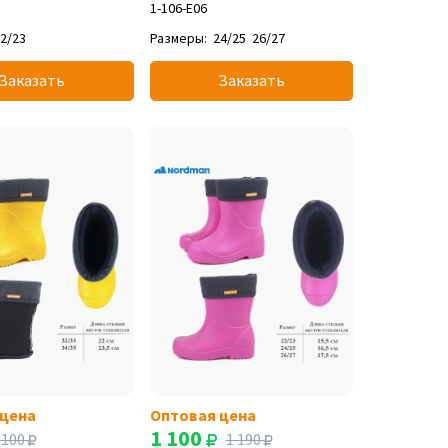
1-106-E06
2/23
Размеры:
24/25
26/27
Заказать
Заказать
 цена
Оптовая цена
1 100
 100
1 190