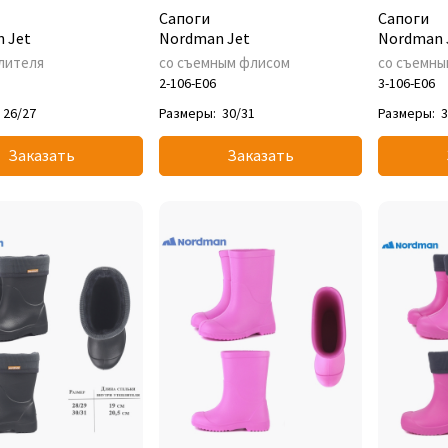
Сапоги
Сапоги
 Jet
Nordman Jet
Nordman 
лителя
со съемным флисом
со съемны
2-106-E06
3-106-E06
26/27
Размеры:
30/31
Размеры:
3
Заказать
Заказать