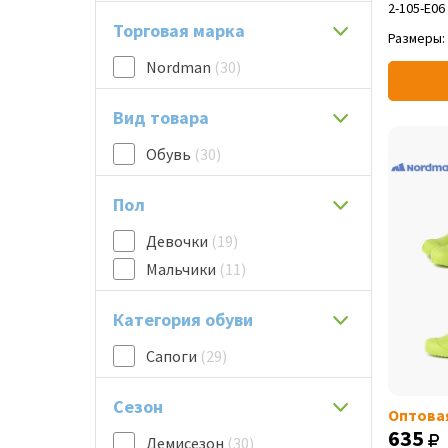
2-105-E06
Торговая марка
Размеры:
Nordman
(30)
Вид товара
Обувь
(30)
Пол
Девочки
(19)
Мальчики
(11)
Категория обуви
Сапоги
(29)
Сезон
Оптова
635
Демисезон
(30)