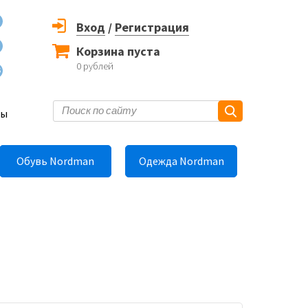
Вход
/
Регистрация
Корзина пуста
0
рублей
6
ты
Обувь Nordman
Одежда Nordman