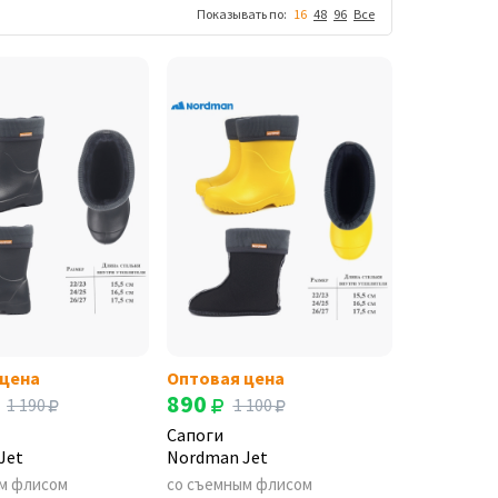
Показывать по:
16
48
96
Все
 цена
Оптовая цена
890
1 190
1 100
Сапоги
Jet
Nordman Jet
м флисом
со съемным флисом