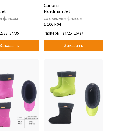
Сапоги
Jet
Nordman Jet
м флисом
со съемным флисом
1-106-R04
2/33
34/35
Размеры:
24/25
26/27
Заказать
Заказать