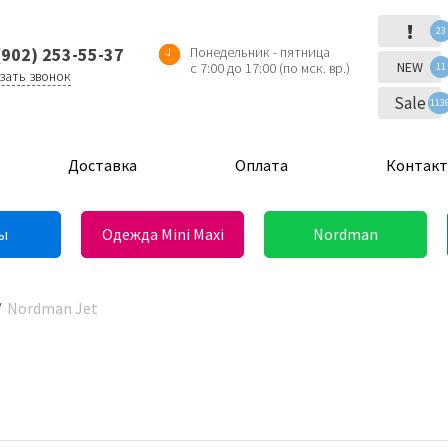
!
23
(902) 253-55-37
Понедельник - пятница
NEW
с 7:00 до 17:00 (по мск. вр.)
11
зать звонок
Sale
113
Доставка
Оплата
Контак
ы
Одежда Mini Maxi
Nordman
Nordman Jet