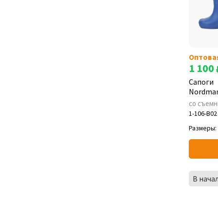
Оптова
1 100
Сапоги
Nordman
со съем
1-106-B02
Размеры:
В нача