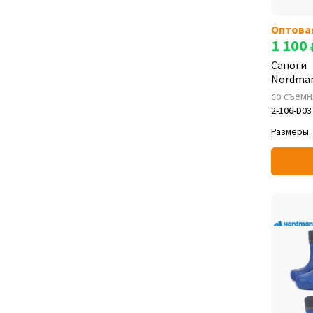
Оптова
1 100
Сапоги
Nordman
со съем
2-106-D03
Размеры: