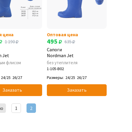
я цена
Оптовая цена
495
1 190
635
Сапоги
 Jet
Nordman Jet
ным флисом
без утеплителя
1-105-B02
24/25
26/27
Размеры:
24/25
26/27
Заказать
Заказать
ло
1
2