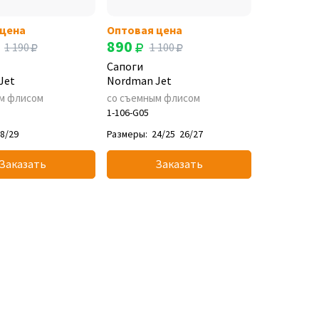
 цена
Оптовая цена
890
1 190
1 100
Сапоги
Jet
Nordman Jet
м флисом
со съемным флисом
1-106-G05
8/29
Размеры:
24/25
26/27
Заказать
Заказать