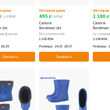
я цена
Оптовая цена
Оптовая
495
1 100
1 190
635
Сапоги
Сапоги
 Jet
Nordman Jet
Nordman 
ным флисом
без утеплителя
со съемны
1-105-R04
2-106-R04
28/29
Размеры:
24/25
26/27
Размеры:
2
Заказать
Заказать