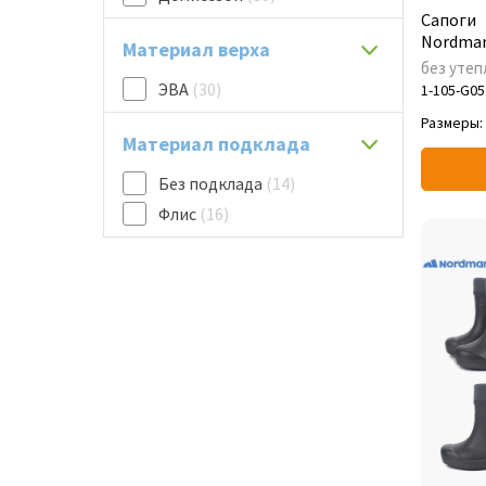
Сапоги
Nordman
Материал верха
без утеп
ЭВА
(30)
1-105-G05
Размеры:
Материал подклада
Без подклада
(14)
Флис
(16)