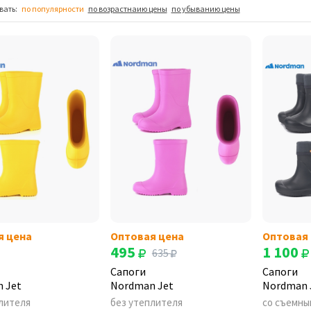
вать:
по популярности
по возрастнаию цены
по убыванию цены
я цена
Оптовая цена
Оптовая
495
1 100
635
Сапоги
Сапоги
 Jet
Nordman Jet
Nordman 
лителя
без утеплителя
со съемны