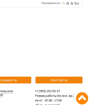
Показывать по:
16
48
96
Все
Документы
Контакты
тельское
+7 (902) 253-55-37
ие
Режим работы (по мск. вр.):
пн-пт 07:00 - 17:00