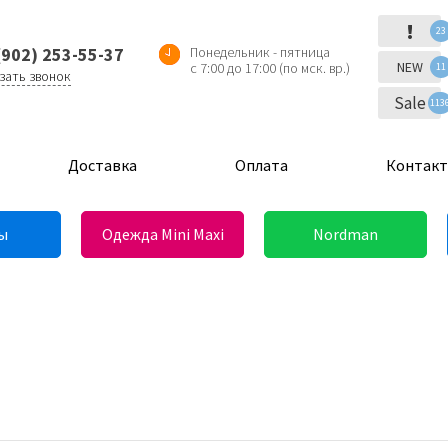
!
23
(902) 253-55-37
Понедельник - пятница
NEW
с 7:00 до 17:00 (по мск. вр.)
11
зать звонок
Sale
113
Доставка
Оплата
Контак
ы
Одежда Mini Maxi
Nordman