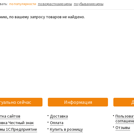
вать:
по популярности
по возрастнаию цены
по убыванию цены
нию, по вашему запросу товаров не найдено.
туально сейчас
Информация
тка сайтов
Доставка
Пользова
соглашен
вка Честный знак
Оплата
Отзывы
мы 1С:Предприятие
Купить в розницу