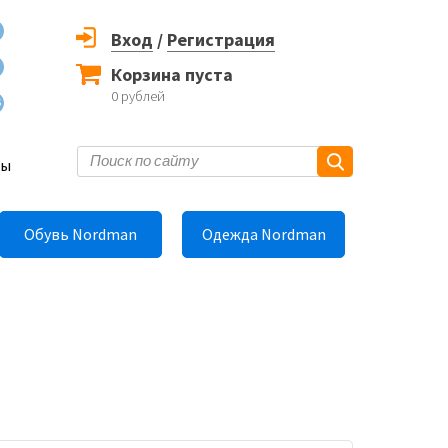
Вход
/
Регистрация
Корзина пуста
0
рублей
6
ты
Обувь Nordman
Одежда Nordman