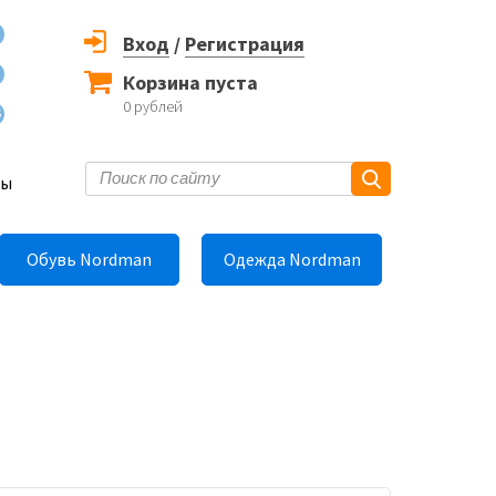
Вход
/
Регистрация
Корзина пуста
0
рублей
6
ты
Обувь Nordman
Одежда Nordman