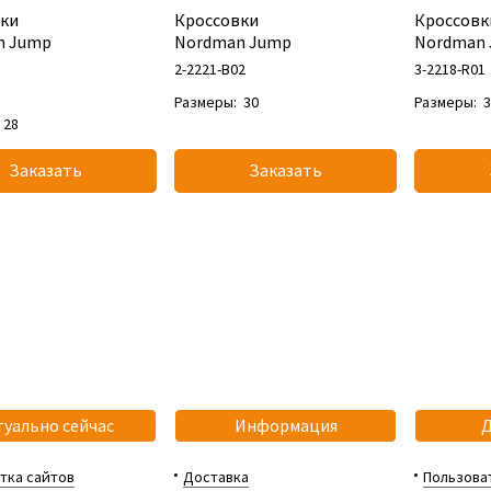
ки
Кроссовки
Кроссовк
n Jump
Nordman Jump
Nordman
2-2221-B02
3-2218-R01
Размеры:
30
Размеры:
28
Заказать
Заказать
туально сейчас
Информация
тка сайтов
Доставка
Пользова