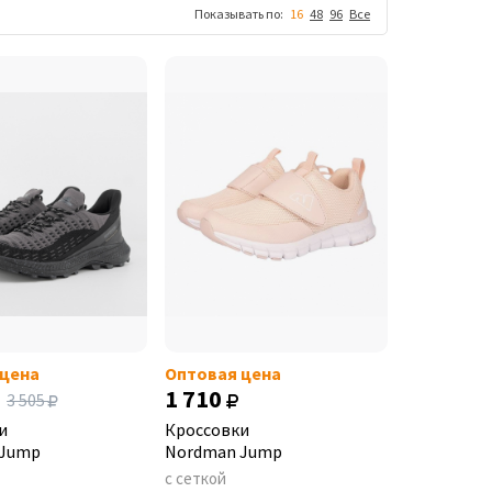
Показывать по:
16
48
96
Все
 цена
Оптовая цена
1 710
3 505
и
Кроссовки
 Jump
Nordman Jump
с сеткой