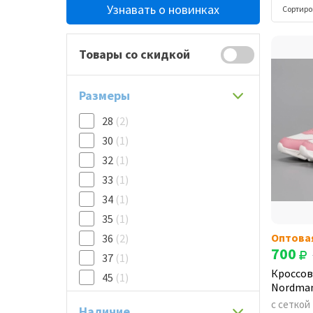
Узнавать о новинках
Сортиро
Товары со скидкой
Размеры
28
(2)
30
(1)
32
(1)
33
(1)
34
(1)
35
(1)
Оптова
36
(2)
700
37
(1)
Кроссов
45
(1)
Nordma
с сеткой
Наличие