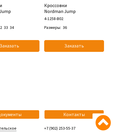
и
Кроссовки
 Jump
Nordman Jump
4-1258-B02
32
33
34
Размеры:
36
Заказать
Заказать
Документы
Контакты
тельское
+7 (902) 253-55-37