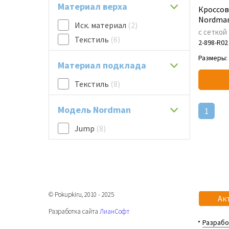
Материал верха
Кроссов
Nordma
Иск. материал
(2)
с сеткой
Текстиль
(6)
2-898-R02
Размеры:
Материал подклада
Текстиль
(8)
Модель Nordman
1
Jump
(8)
© Pokupkiru, 2010 - 2025
Ак
Разработка сайта
ЛианСофт
Разрабо