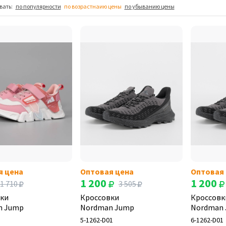
вать:
по популярности
по возрастнаию цены
по убыванию цены
я цена
Оптовая цена
Оптовая
1 200
1 200
1 710
3 505
ки
Кроссовки
Кроссовк
n Jump
Nordman Jump
Nordman
5-1262-D01
6-1262-D01