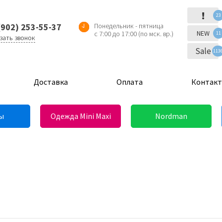
!
23
(902) 253-55-37
Понедельник - пятница
NEW
с 7:00 до 17:00 (по мск. вр.)
11
зать звонок
Sale
113
Доставка
Оплата
Контак
ы
Одежда Mini Maxi
Nordman