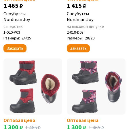
1 465
1 415
Сноубутсы
Сноубутсы
Nordman Joy
Nordman Joy
с шерстью
на высокой липучке
1-020-P03
2-018-D03
Размеры:
24/25
Размеры:
28/29
Заказать
Заказать
Оптовая цена
Оптовая цена
1 300
1 300
1 465
1 465