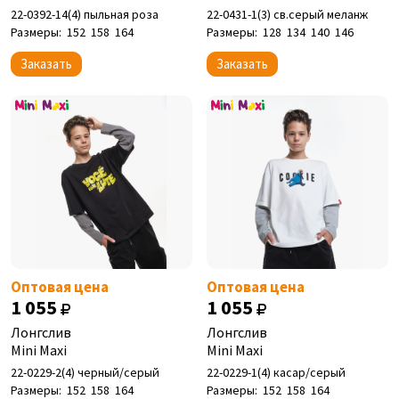
22-0392-14(4) пыльная роза
22-0431-1(3) св.серый меланж
Размеры:
152
158
164
Размеры:
128
134
140
146
Заказать
Заказать
Оптовая цена
Оптовая цена
1 055
1 055
Лонгслив
Лонгслив
Mini Maxi
Mini Maxi
22-0229-2(4) черный/серый
22-0229-1(4) касар/серый
Размеры:
152
158
164
Размеры:
152
158
164