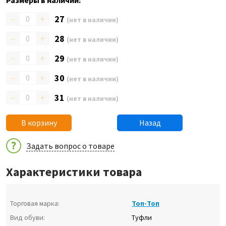
Размеры в наличии:
–
+
27
(нет в наличии)
–
+
28
(нет в наличии)
–
+
29
(нет в наличии)
–
+
30
(нет в наличии)
–
+
31
(нет в наличии)
В корзину
Назад
Задать вопрос о товаре
Характеристики товара
Торговая марка:
Топ-Топ
Вид обуви:
Туфли