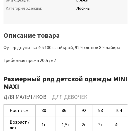
Вид одежды:
Брюки
Категория одежды:
Лосины
Описание товара
Футер двунитка 40/100 с лайкрой, 92%хлопок 8%лайкра
Гребенная пряжа 200г/м2
Размерный ряд детской одежды MINI
MAXI
ДЛЯ МАЛЬЧИКОВ
ДЛЯ ДЕВОЧЕК
Рост / см
80
86
92
98
104
Возраст /
1г
1,5г
2г
3г
4г
лет