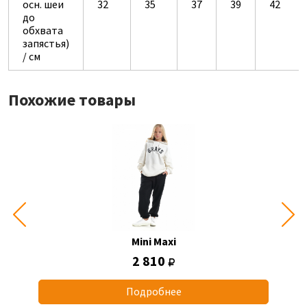
осн. шеи
32
35
37
39
42
до
обхвата
запястья)
/ см
Похожие товары
Mini Maxi
2 810
Подробнее