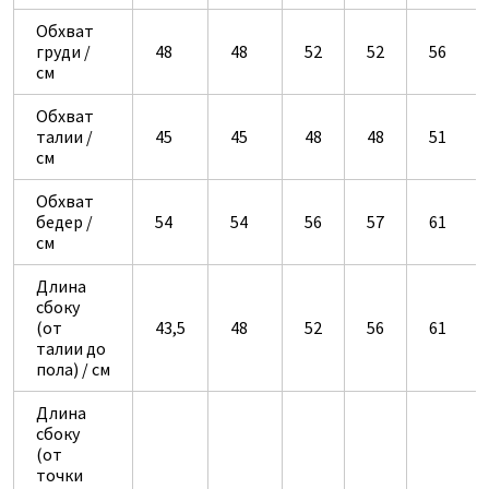
Обхват
груди /
48
48
52
52
56
см
Обхват
талии /
45
45
48
48
51
см
Обхват
бедер /
54
54
56
57
61
см
Длина
сбоку
(от
43,5
48
52
56
61
талии до
пола) / см
Длина
сбоку
(от
точки