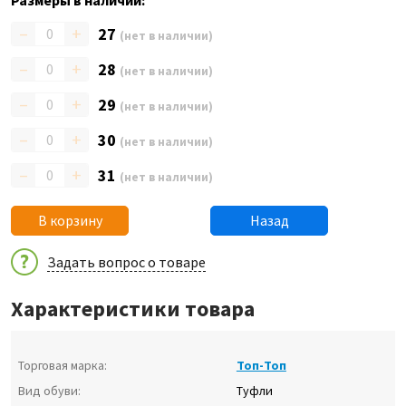
Размеры в наличии:
–
+
27
(нет в наличии)
–
+
28
(нет в наличии)
–
+
29
(нет в наличии)
–
+
30
(нет в наличии)
–
+
31
(нет в наличии)
В корзину
Назад
Задать вопрос о товаре
Характеристики товара
Торговая марка:
Топ-Топ
Вид обуви:
Туфли