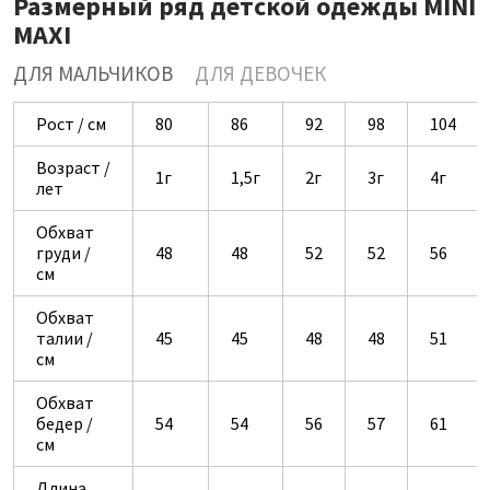
Размерный ряд детской одежды MINI
MAXI
ДЛЯ МАЛЬЧИКОВ
ДЛЯ ДЕВОЧЕК
Рост / см
80
86
92
98
104
Возраст /
1г
1,5г
2г
3г
4г
лет
Обхват
груди /
48
48
52
52
56
см
Обхват
талии /
45
45
48
48
51
см
Обхват
бедер /
54
54
56
57
61
см
Длина