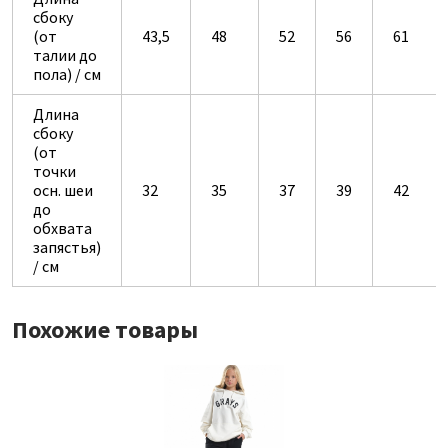
сбоку
(от
43,5
48
52
56
61
талии до
пола) / см
Длина
сбоку
(от
точки
осн. шеи
32
35
37
39
42
до
обхвата
запястья)
/ см
Похожие товары