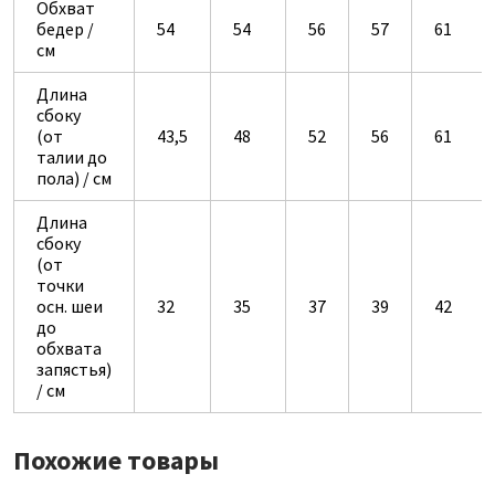
Обхват
бедер /
54
54
56
57
61
см
Длина
сбоку
(от
43,5
48
52
56
61
талии до
пола) / см
Длина
сбоку
(от
точки
осн. шеи
32
35
37
39
42
до
обхвата
запястья)
/ см
Похожие товары