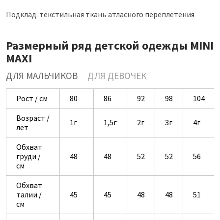
Подклад: текстильная ткань атласного переплетения
Размерный ряд детской одежды MINI
MAXI
ДЛЯ МАЛЬЧИКОВ
ДЛЯ ДЕВОЧЕК
Рост / см
80
86
92
98
104
Возраст /
1г
1,5г
2г
3г
4г
лет
Обхват
груди /
48
48
52
52
56
см
Обхват
талии /
45
45
48
48
51
см