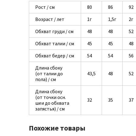
Рост / см
80
86
92
Возраст / лет
1г
1,5г
2г
Обхват груди / см
48
48
52
Обхват талии / см
45
45
48
Обхват бедер / см
54
54
56
Длина сбоку
(от талии до
43,5
48
52
пола) / см
Длина сбоку
(от точки осн.
32
35
37
шеи до обхвата
запястья) / см
Похожие товары