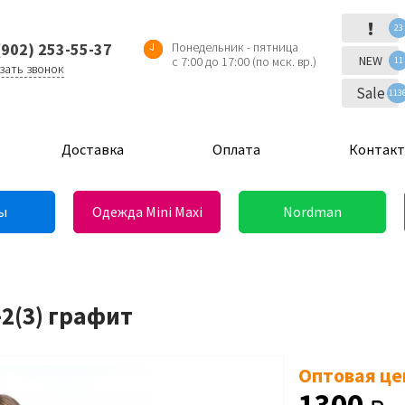
!
23
(902) 253-55-37
Понедельник - пятница
NEW
с 7:00 до 17:00 (по мск. вр.)
11
зать звонок
Sale
113
Доставка
Оплата
Контак
ы
Одежда Mini Maxi
Nordman
-2(3) графит
Оптовая це
1300