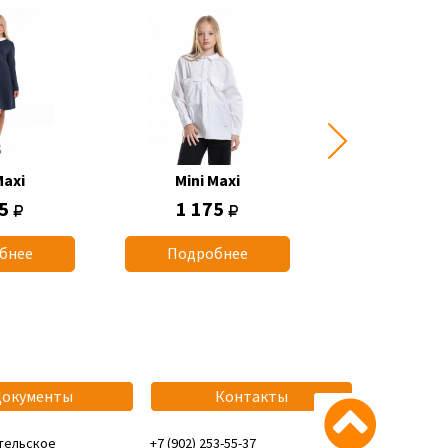
Maxi
Mini Maxi
Mini Max
75
1 175
1 070
бнее
Подробнее
Подробн
Документы
Контакты
тельское
+7 (902) 253-55-37