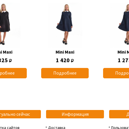
i Maxi
Mini Maxi
Mini 
325
1 420
1 2
робнее
Подробнее
Подро
туально сейчас
Информация
тка сайтов
Доставка
Пользова