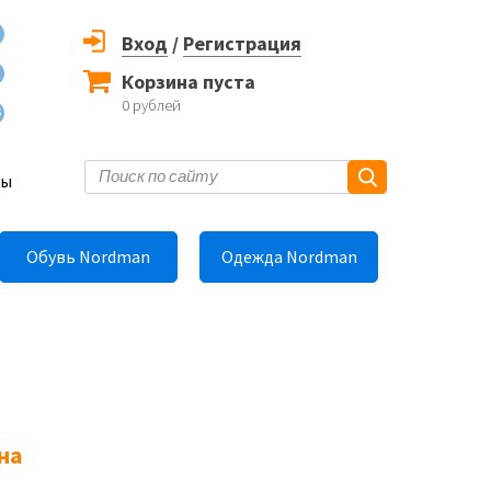
Вход
/
Регистрация
Корзина пуста
0
рублей
6
ты
Обувь Nordman
Одежда Nordman
на