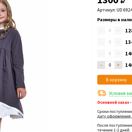
Артикул: UD 692
Размеры в нали
–
+
12
–
+
13
–
+
14
–
+
14
В корзину
Условия з
Основной заказ
-
Сроки поступлени
дату оформления 
После поступления
течение 1-2 дней.