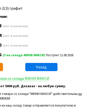
4-2(3) графит
чии:
8
(нет в наличии)
4
(нет в наличии)
0
(нет в наличии)
6
(3 на складе МИНИ МАКСИ)
Поступит 11.08.2026
Назад
аказа со склада МИНИ МАКСИ
 от 5000 руб. Дозаказ - на любую сумму.
я товара со склада "МИНИ МАКСИ" действительны
на
заказа
.
 на наш склад товар отправляется покупателю в