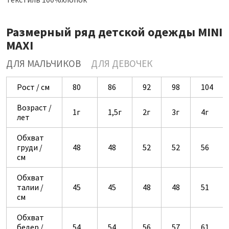
Размерный ряд детской одежды MINI
MAXI
ДЛЯ МАЛЬЧИКОВ
ДЛЯ ДЕВОЧЕК
Рост / см
80
86
92
98
104
Возраст /
1г
1,5г
2г
3г
4г
лет
Обхват
груди /
48
48
52
52
56
см
Обхват
талии /
45
45
48
48
51
см
Обхват
бедер /
54
54
56
57
61