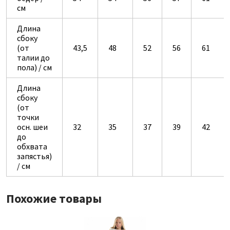
см
Длина
сбоку
(от
43,5
48
52
56
61
талии до
пола) / см
Длина
сбоку
(от
точки
осн. шеи
32
35
37
39
42
до
обхвата
запястья)
/ см
Похожие товары