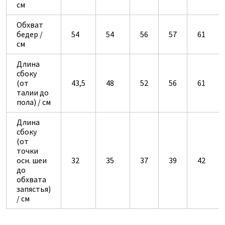
см
Обхват
бедер /
54
54
56
57
61
см
Длина
сбоку
(от
43,5
48
52
56
61
талии до
пола) / см
Длина
сбоку
(от
точки
осн. шеи
32
35
37
39
42
до
обхвата
запястья)
/ см