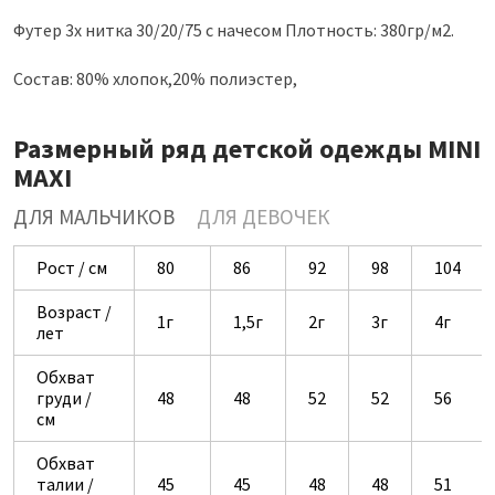
Футер 3х нитка 30/20/75 с начесом Плотность: 380гр/м2.
Состав: 80% хлопок,20% полиэстер,
Размерный ряд детской одежды MINI
MAXI
ДЛЯ МАЛЬЧИКОВ
ДЛЯ ДЕВОЧЕК
Рост / см
80
86
92
98
104
Возраст /
1г
1,5г
2г
3г
4г
лет
Обхват
груди /
48
48
52
52
56
см
Обхват
талии /
45
45
48
48
51