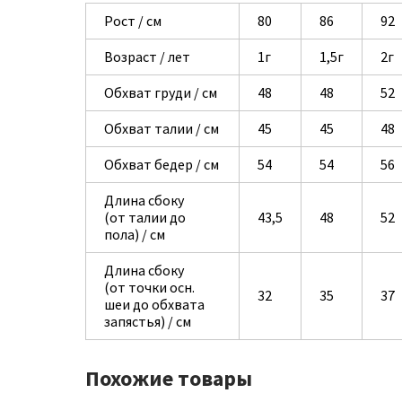
Рост / см
80
86
92
Возраст / лет
1г
1,5г
2г
Обхват груди / см
48
48
52
Обхват талии / см
45
45
48
Обхват бедер / см
54
54
56
Длина сбоку
(от талии до
43,5
48
52
пола) / см
Длина сбоку
(от точки осн.
32
35
37
шеи до обхвата
запястья) / см
Похожие товары