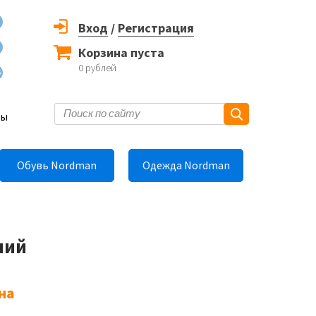
Вход
/
Регистрация
Корзина пуста
0
рублей
6
ты
Обувь Nordman
Одежда Nordman
ний
на