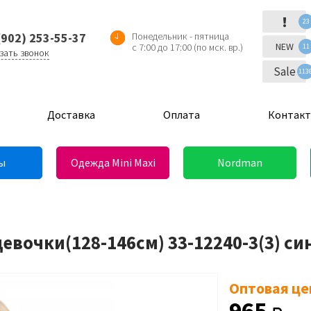
!
23
(902) 253-55-37
Понедельник - пятница
NEW
с 7:00 до 17:00 (по мск. вр.)
11
зать звонок
Sale
113
Доставка
Оплата
Контак
ы
Одежда Mini Maxi
Nordman
евочки(128-146см) 33-12240-3(3) си
Оптовая це
965