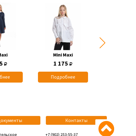
Maxi
Mini Maxi
Mini Max
75
1 175
1 070
бнее
Подробнее
Подробн
Документы
Контакты
тельское
+7 (902) 253-55-37