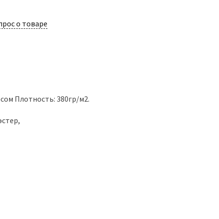
прос о товаре
есом Плотность: 380гр/м2.
эстер,