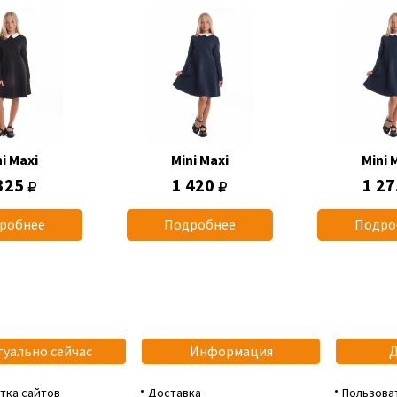
i Maxi
Mini Maxi
Mini 
325
1 420
1 2
робнее
Подробнее
Подро
туально сейчас
Информация
тка сайтов
Доставка
Пользова