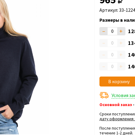
Артикул: 33-1224
Размеры в нали
–
+
12
–
+
13
–
+
14
–
+
14
В корзину
Условия з
Основной заказ
-
Сроки поступлени
дату оформления 
После поступления
течение 1-2 дней.