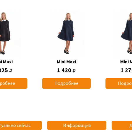
i Maxi
Mini Maxi
Mini 
325
1 420
1 2
робнее
Подробнее
Подро
туально сейчас
Информация