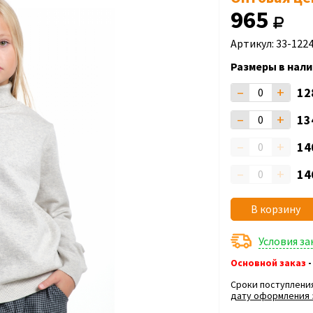
965
Артикул: 33-1224
Размеры в нали
–
+
12
–
+
13
–
+
14
–
+
14
В корзину
Условия з
Основной заказ
-
Сроки поступлени
дату оформления 