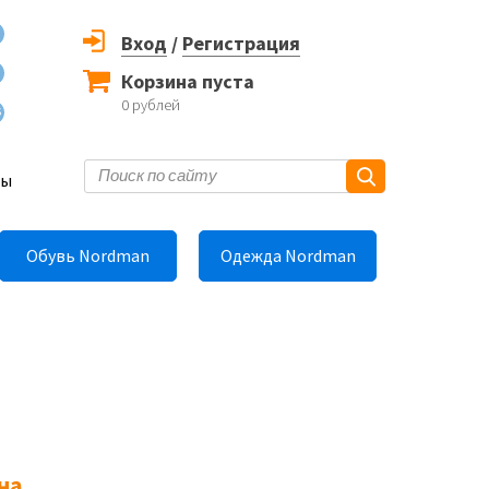
Вход
/
Регистрация
Корзина пуста
0
рублей
6
ты
Обувь Nordman
Одежда Nordman
на