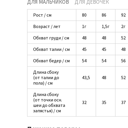
ДЛЯ МАЛЬЧИКОВ
ДЛЯ ДЕВОЧЕК
Рост / см
80
86
92
Возраст / лет
1г
1,5г
2г
Обхват груди / см
48
48
52
Обхват талии / см
45
45
48
Обхват бедер / см
54
54
56
Длина сбоку
(от талии до
43,5
48
52
пола) / см
Длина сбоку
(от точки осн.
32
35
37
шеи до обхвата
запястья) / см