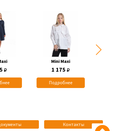
Maxi
Mini Maxi
Mini Max
75
1 175
1 070
бнее
Подробнее
Подробн
Документы
Контакты