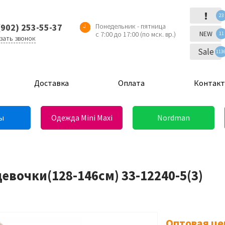
!
23
(902) 253-55-37
Понедельник - пятница
NEW
с 7:00 до 17:00 (по мск. вр.)
11
зать звонок
Sale
113
Доставка
Оплата
Контак
ы
Одежда Mini Maxi
Nordman
евочки(128-146см) 33-12240-5(3)
Оптовая це