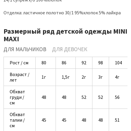
Отделка: ластичное полотно 30/1 95%хлопок 5% лайкра
Размерный ряд детской одежды MINI
MAXI
ДЛЯ МАЛЬЧИКОВ
ДЛЯ ДЕВОЧЕК
Рост / см
80
86
92
98
104
Возраст /
1г
1,5г
2г
3г
4г
лет
Обхват
груди /
48
48
52
52
56
см
Обхват
талии /
45
45
48
48
51
см