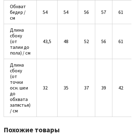
Обхват
бедер /
54
54
56
57
61
см
Длина
сбоку
(от
43,5
48
52
56
61
талии до
пола) / см
Длина
сбоку
(от
точки
осн. шеи
32
35
37
39
42
до
обхвата
запястья)
/ см
Похожие товары