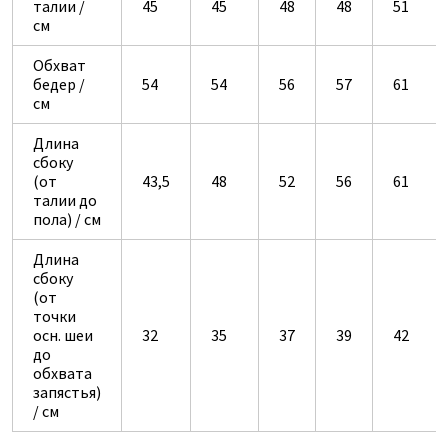
талии /
45
45
48
48
51
см
Обхват
бедер /
54
54
56
57
61
см
Длина
сбоку
(от
43,5
48
52
56
61
талии до
пола) / см
Длина
сбоку
(от
точки
осн. шеи
32
35
37
39
42
до
обхвата
запястья)
/ см