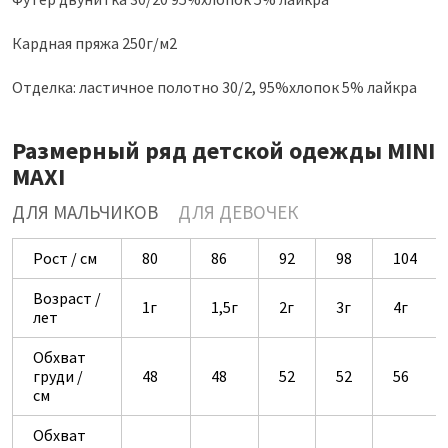
Кардная пряжа 250г/м2
Отделка: ластичное полотно 30/2, 95%хлопок 5% лайкра
Размерный ряд детской одежды MINI
MAXI
ДЛЯ МАЛЬЧИКОВ
ДЛЯ ДЕВОЧЕК
Рост / см
80
86
92
98
104
Возраст /
1г
1,5г
2г
3г
4г
лет
Обхват
груди /
48
48
52
52
56
см
Обхват