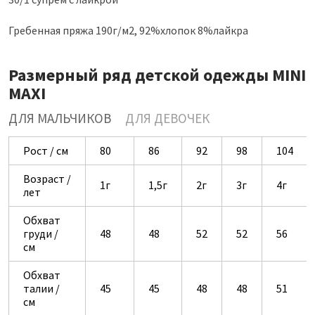
Гребенная пряжа 190г/м2, 92%хлопок 8%лайкра
Размерный ряд детской одежды MINI
MAXI
ДЛЯ МАЛЬЧИКОВ
ДЛЯ ДЕВОЧЕК
Рост / см
80
86
92
98
104
Возраст /
1г
1,5г
2г
3г
4г
лет
Обхват
груди /
48
48
52
52
56
см
Обхват
талии /
45
45
48
48
51
см