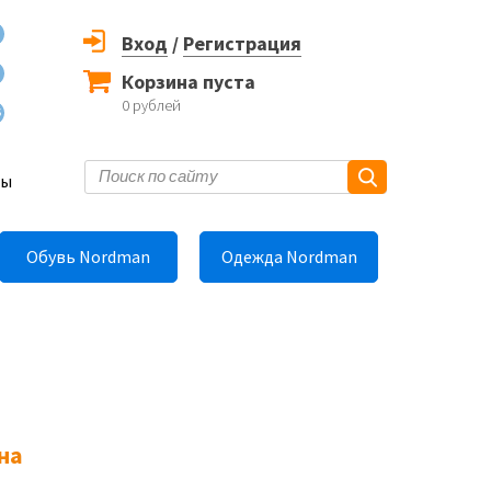
Вход
/
Регистрация
Корзина пуста
0
рублей
6
ты
Обувь Nordman
Одежда Nordman
на