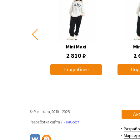
Mini Maxi
Mini Maxi
Min
2 660
2 810
2 
одробнее
Подробнее
Под
© Pokupkiru, 2010 - 2025
Ак
Разработка сайта
ЛианСофт
Разрабо
Маркиро