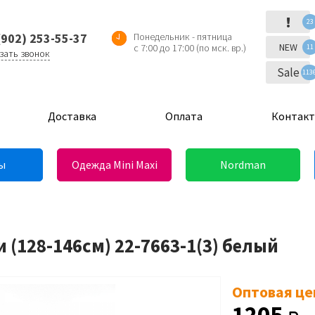
!
23
(902) 253-55-37
Понедельник - пятница
NEW
с 7:00 до 17:00 (по мск. вр.)
11
зать звонок
Sale
113
Доставка
Оплата
Контак
ы
Одежда Mini Maxi
Nordman
(128-146см) 22-7663-1(3) белый
Оптовая це
1205