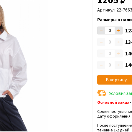
Артикул: 22-766
Размеры в нали
–
+
12
–
+
13
–
+
14
–
+
14
В корзину
Условия з
Основной заказ
-
Сроки поступлени
дату оформления 
После поступления
течение 1-2 дней.