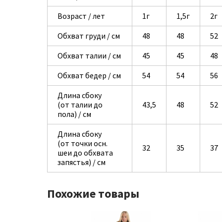
Возраст / лет
1г
1,5г
2г
Обхват груди / см
48
48
52
Обхват талии / см
45
45
48
Обхват бедер / см
54
54
56
Длина сбоку
(от талии до
43,5
48
52
пола) / см
Длина сбоку
(от точки осн.
32
35
37
шеи до обхвата
запястья) / см
Похожие товары