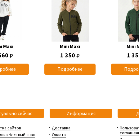
i Maxi
Mini Maxi
Mini 
660
1 350
1 3
робнее
Подробнее
Подро
туально сейчас
Информация
тка сайтов
Доставка
Пользова
соглашен
вка Честный знак
Оплата