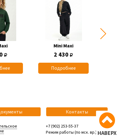
Maxi
Mini Maxi
Mini Max
50
2 430
770
бнее
Подробнее
Подробн
Документы
Контакты
тельское
+7 (902) 253-55-37
ие
Режим работы (по мск. вр.):
НАВЕРХ