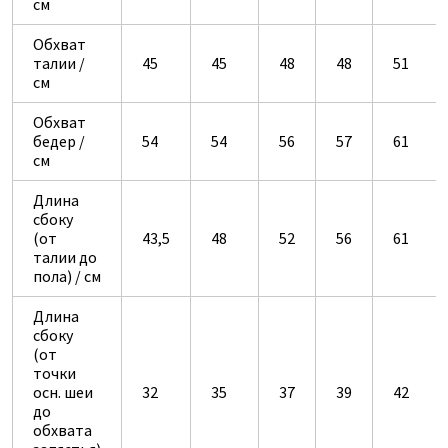
см
Обхват
талии /
45
45
48
48
51
см
Обхват
бедер /
54
54
56
57
61
см
Длина
сбоку
(от
43,5
48
52
56
61
талии до
пола) / см
Длина
сбоку
(от
точки
осн. шеи
32
35
37
39
42
до
обхвата