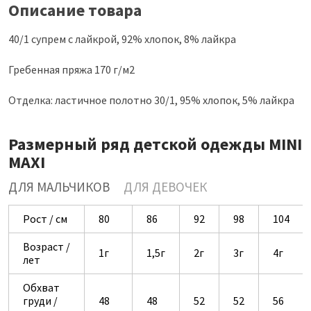
Описание товара
40/1 супрем с лайкрой, 92% хлопок, 8% лайкра
Гребенная пряжа 170 г/м2
Отделка: ластичное полотно 30/1, 95% хлопок, 5% лайкра
Размерный ряд детской одежды MINI
MAXI
ДЛЯ МАЛЬЧИКОВ
ДЛЯ ДЕВОЧЕК
Рост / см
80
86
92
98
104
Возраст /
1г
1,5г
2г
3г
4г
лет
Обхват
груди /
48
48
52
52
56