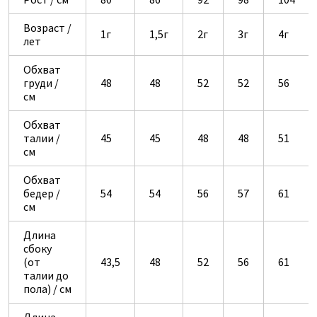
Возраст /
1г
1,5г
2г
3г
4г
лет
Обхват
груди /
48
48
52
52
56
см
Обхват
талии /
45
45
48
48
51
см
Обхват
бедер /
54
54
56
57
61
см
Длина
сбоку
(от
43,5
48
52
56
61
талии до
пола) / см