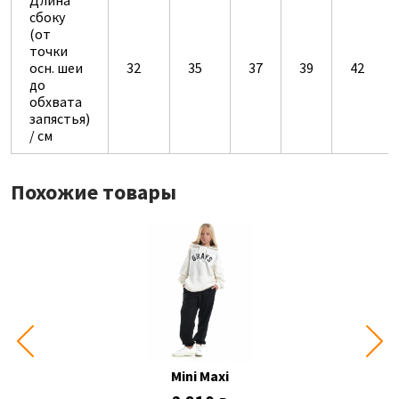
Длина
сбоку
(от
точки
осн. шеи
32
35
37
39
42
до
обхвата
запястья)
/ см
Похожие товары
Mini Maxi