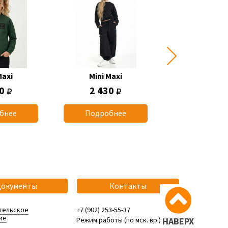
Maxi
Mini Maxi
Mini Max
50
2 430
770
бнее
Подробнее
Подробн
Документы
Контакты
тельское
+7 (902) 253-55-37
ие
Режим работы (по мск. вр.):
НАВЕРХ