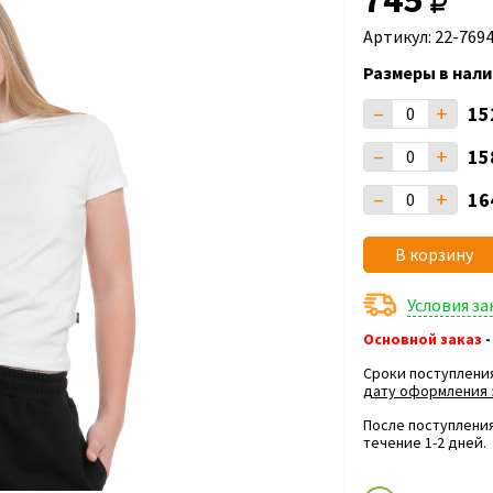
Артикул: 22-769
Размеры в нали
–
+
15
–
+
15
–
+
16
В корзину
Условия з
Основной заказ
-
Сроки поступлени
дату оформления 
После поступления
течение 1-2 дней.