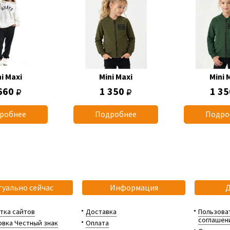
i Maxi
Mini Maxi
Mini 
660
1 350
1 3
робнее
Подробнее
Подро
туально сейчас
Информация
тка сайтов
Доставка
Пользова
соглашен
вка Честный знак
Оплата