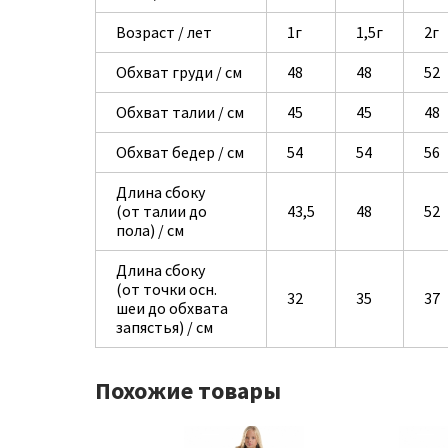
Возраст / лет
1г
1,5г
2г
Обхват груди / см
48
48
52
Обхват талии / см
45
45
48
Обхват бедер / см
54
54
56
Длина сбоку
(от талии до
43,5
48
52
пола) / см
Длина сбоку
(от точки осн.
32
35
37
шеи до обхвата
запястья) / см
Похожие товары