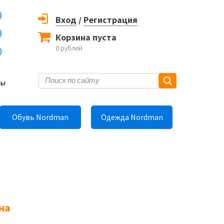
Вход
/
Регистрация
Корзина пуста
0
рублей
6
ты
Обувь Nordman
Одежда Nordman
на