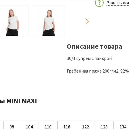
Задать во
Описание товара
30/1 супрем с лайкрой
Гребенная пряжа 200г/м2, 92
ы MINI MAXI
98
104
110
116
122
128
134