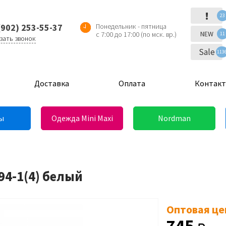
!
23
(902) 253-55-37
Понедельник - пятница
NEW
с 7:00 до 17:00 (по мск. вр.)
11
зать звонок
Sale
113
Доставка
Оплата
Контак
ы
Одежда Mini Maxi
Nordman
94-1(4) белый
Оптовая це
745