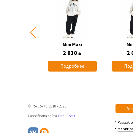
Mini Maxi
Mini Maxi
Min
2 660
2 810
2 
одробнее
Подробнее
Под
© Pokupkiru, 2010 - 2025
Ак
Разработка сайта
ЛианСофт
Разрабо
Маркиро