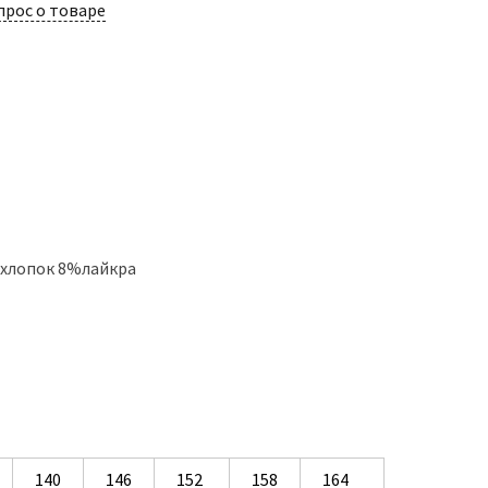
прос о товаре
%хлопок 8%лайкра
140
146
152
158
164