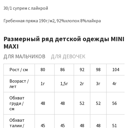
30/1 супрем с лайкрой
Гребенная пряжа 190г/м2, 92%хлопок 8%лайкра
Размерный ряд детской одежды MINI
MAXI
ДЛЯ МАЛЬЧИКОВ
ДЛЯ ДЕВОЧЕК
Рост / см
80
86
92
98
104
Возраст /
1г
1,5г
2г
3г
4г
лет
Обхват
груди /
48
48
52
52
56
см
Обхват
талии /
45
45
48
48
51