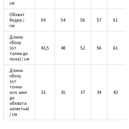
см
Обхват
бедер /
54
54
56
57
61
см
Длина
сбоку
(от
43,5
48
52
56
61
талии до
пола) / см
Длина
сбоку
(от
точки
осн. шеи
32
35
37
39
42
до
обхвата
запястья)
/ см